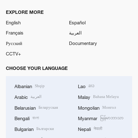
EXPLORE MORE
English
Español
Français
العربية
Русский
Documentary
CCTV+
CHOOSE YOUR LANGUAGE
Shqip
ລາວ
Albanian
Lao
العربية
Bahasa Melayu
Arabic
Malay
Беларуская
Монгол
Belarusian
Mongolian
বাংলা
မြန်မာဘာသာ
Bengali
Myanmar
Български
नेपाली
Bulgarian
Nepali