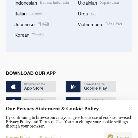
Bahasa Indonesia
Українська
Indonesian
Ukrainian
Italiano
اردو
Italian
Urdu
日本語
Tiếng Việt
Japanese
Vietnamese
한국어
Korean
DOWNLOAD OUR APP
Our Privacy Statement & Cookie Policy
By continuing to browse our site you agree to our use of cookies, revised
Copyright © 2024 CGTN.
Privacy Policy and Terms of Use. You can change your cookie settings
through your browser.
京ICP备20000184号
Privacy Policy
Terms of Use
I agree