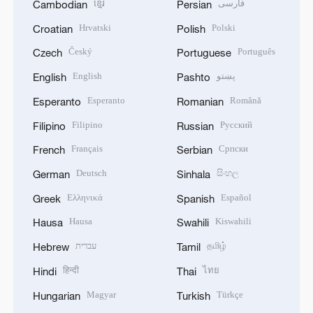
ខ្មែរ
فارسی
Cambodian
Persian
Hrvatski
Polski
Croatian
Polish
Český
Português
Czech
Portuguese
English
پښتو
English
Pashto
Esperanto
Română
Esperanto
Romanian
Filipino
Русский
Filipino
Russian
Français
Српски
French
Serbian
Deutsch
සිංහල
German
Sinhala
Ελληνικά
Español
Greek
Spanish
Hausa
Kiswahili
Hausa
Swahili
עברית
தமிழ்
Hebrew
Tamil
हिन्दी
ไทย
Hindi
Thai
Magyar
Türkçe
Hungarian
Turkish