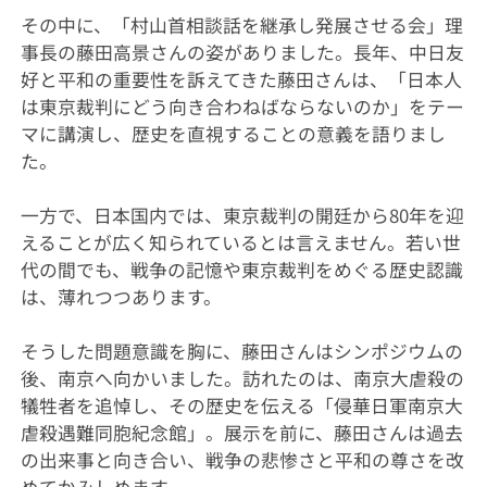
その中に、「村山首相談話を継承し発展させる会」理
事長の藤田高景さんの姿がありました。長年、中日友
好と平和の重要性を訴えてきた藤田さんは、「日本人
は東京裁判にどう向き合わねばならないのか」をテー
マに講演し、歴史を直視することの意義を語りまし
た。
一方で、日本国内では、東京裁判の開廷から80年を迎
えることが広く知られているとは言えません。若い世
代の間でも、戦争の記憶や東京裁判をめぐる歴史認識
は、薄れつつあります。
そうした問題意識を胸に、藤田さんはシンポジウムの
後、南京へ向かいました。訪れたのは、南京大虐殺の
犠牲者を追悼し、その歴史を伝える「侵華日軍南京大
虐殺遇難同胞紀念館」。展示を前に、藤田さんは過去
の出来事と向き合い、戦争の悲惨さと平和の尊さを改
めてかみしめます。