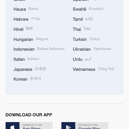
Hausa
Kiswahili
Hausa
Swahili
עברית
தமிழ்
Hebrew
Tamil
हिन्दी
ไทย
Hindi
Thai
Magyar
Türkçe
Hungarian
Turkish
Bahasa Indonesia
Українська
Indonesian
Ukrainian
Italiano
اردو
Italian
Urdu
日本語
Tiếng Việt
Japanese
Vietnamese
한국어
Korean
DOWNLOAD OUR APP