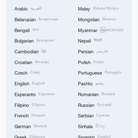
العربية
Bahasa Melayu
Arabic
Malay
Беларуская
Монгол
Belarusian
Mongolian
বাংলা
မြန်မာဘာသာ
Bengali
Myanmar
Български
नेपाली
Bulgarian
Nepali
ខ្មែរ
فارسی
Cambodian
Persian
Hrvatski
Polski
Croatian
Polish
Český
Português
Czech
Portuguese
English
پښتو
English
Pashto
Esperanto
Română
Esperanto
Romanian
Filipino
Русский
Filipino
Russian
Français
Српски
French
Serbian
Deutsch
සිංහල
German
Sinhala
Ελληνικά
Español
Greek
Spanish