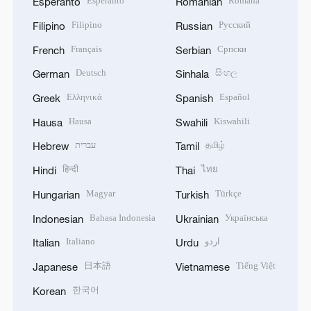
Esperanto
Română
Esperanto
Romanian
Filipino
Русский
Filipino
Russian
Français
Српски
French
Serbian
Deutsch
සිංහල
German
Sinhala
Ελληνικά
Español
Greek
Spanish
Hausa
Kiswahili
Hausa
Swahili
עברית
தமிழ்
Hebrew
Tamil
हिन्दी
ไทย
Hindi
Thai
Magyar
Türkçe
Hungarian
Turkish
Bahasa Indonesia
Українська
Indonesian
Ukrainian
Italiano
اردو
Italian
Urdu
日本語
Tiếng Việt
Japanese
Vietnamese
한국어
Korean