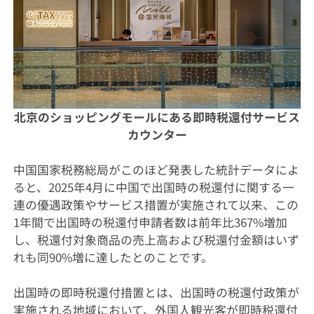
北京のショッピングモールにある即時税還付サービス
カウンター
中国国家税務総局がこのほど発表した統計データによ
ると、2025年4月に中国で出国時の税還付に関する一
連の優遇政策やサービス措置が実施されて以来、この
1年間で出国時の税還付申請者数は前年比367%増加
し、税還付対象商品の売上高および税還付金額はいず
れも同90%増に達したとのことです。
出国時の即時税還付措置とは、出国時の税還付政策が
実施される地域において、外国人観光客が即時税還付