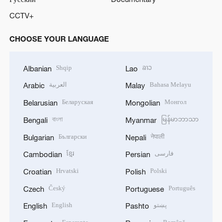
CCTV+
CHOOSE YOUR LANGUAGE
Shqip
ລາວ
Albanian
Lao
العربية
Bahasa Melayu
Arabic
Malay
Беларуская
Монгол
Belarusian
Mongolian
বাংলা
မြန်မာဘာသာ
Bengali
Myanmar
Български
नेपाली
Bulgarian
Nepali
ខ្មែរ
فارسی
Cambodian
Persian
Hrvatski
Polski
Croatian
Polish
Český
Português
Czech
Portuguese
English
پښتو
English
Pashto