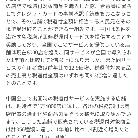
の店舗で税還付対象商品を購入した際、合意書に署名
してクレジットカードの事前承認手続きをおこなうこ
とで、その店舗で税還付金額に相当する人民元をその
場で受け取ることができる仕組みです。中国は条件を
満たす免税店が即時税還付サービスを提供することを
奨励しており、全国でこのサービスを提供している店
舗は現在8000店を超え、同サービスが全国で導入され
た1年前と比較して2倍以上になりました。また同サー
ビスの利用者数は前年比で12.9倍増、税還付対象商品
の売上高と税還付金額はいずれも同9.3倍増に達した
とのことです。
中国全土で出国時の税還付サービスを実施する店舗
は、現時点で1万4000店に達し、各地の税務部門は商
店配置の適正化や商品の品ぞろえ拡充に取り組んでい
ます。こうした店舗で販売されている税還付対象商品
は計356種類に達し、1年前に比べて4割近く増えたと
のことです。（Lin、榊原）