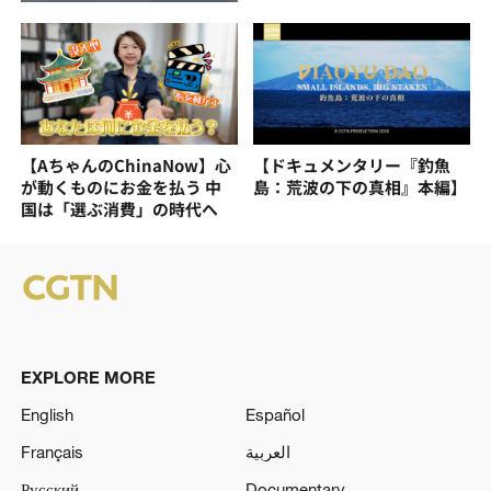
【AちゃんのChinaNow】心
【ドキュメンタリー『釣魚
が動くものにお金を払う 中
島：荒波の下の真相』本編】
国は「選ぶ消費」の時代へ
EXPLORE MORE
English
Español
Français
العربية
Русский
Documentary