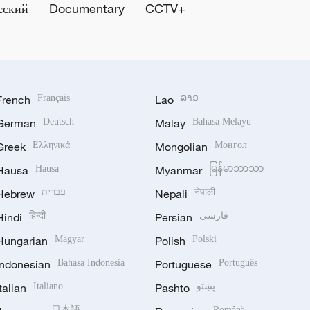
сский
Documentary
CCTV+
French
Français
Lao
ລາວ
German
Deutsch
Malay
Bahasa Melayu
Greek
Ελληνικά
Mongolian
Монгол
Hausa
Hausa
Myanmar
မြန်မာဘာသာ
Hebrew
עברית
Nepali
नेपाली
Hindi
हिन्दी
Persian
فارسی
Hungarian
Magyar
Polish
Polski
Indonesian
Bahasa Indonesia
Portuguese
Português
Italian
Italiano
Pashto
پښتو
日本語
Română