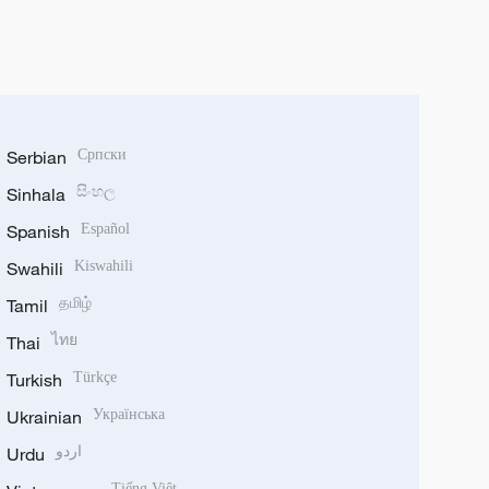
Serbian
Српски
Sinhala
සිංහල
Spanish
Español
Swahili
Kiswahili
Tamil
தமிழ்
Thai
ไทย
Turkish
Türkçe
Ukrainian
Українська
Urdu
اردو
Tiếng Việt