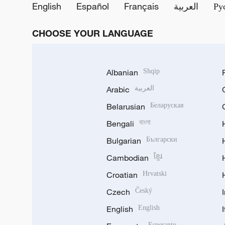
English
Español
Français
العربية
Ру
CHOOSE YOUR LANGUAGE
Albanian
Shqip
Arabic
العربية
Belarusian
Беларуская
Bengali
বাংলা
Bulgarian
Български
Cambodian
ខ្មែរ
Croatian
Hrvatski
Czech
Český
English
English
Esperanto