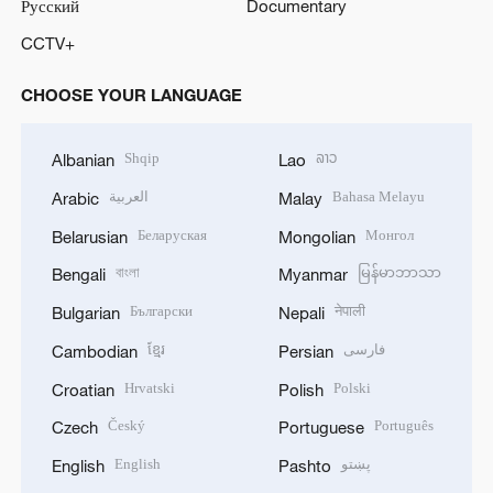
Русский
Documentary
CCTV+
CHOOSE YOUR LANGUAGE
Shqip
ລາວ
Albanian
Lao
العربية
Bahasa Melayu
Arabic
Malay
Беларуская
Монгол
Belarusian
Mongolian
বাংলা
မြန်မာဘာသာ
Bengali
Myanmar
Български
नेपाली
Bulgarian
Nepali
ខ្មែរ
فارسی
Cambodian
Persian
Hrvatski
Polski
Croatian
Polish
Český
Português
Czech
Portuguese
English
پښتو
English
Pashto