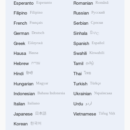
Esperanto
Română
Esperanto
Romanian
Filipino
Русский
Filipino
Russian
Français
Српски
French
Serbian
Deutsch
සිංහල
German
Sinhala
Ελληνικά
Español
Greek
Spanish
Hausa
Kiswahili
Hausa
Swahili
עברית
தமிழ்
Hebrew
Tamil
हिन्दी
ไทย
Hindi
Thai
Magyar
Türkçe
Hungarian
Turkish
Bahasa Indonesia
Українська
Indonesian
Ukrainian
Italiano
اردو
Italian
Urdu
日本語
Tiếng Việt
Japanese
Vietnamese
한국어
Korean