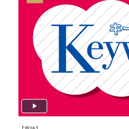
Play
Video
【意味】