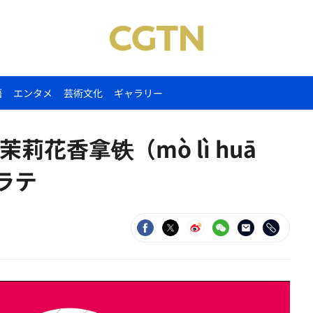
語
エンタメ
芸術文化
ギャラリー
花香拿铁（mò lì huā
ンラテ