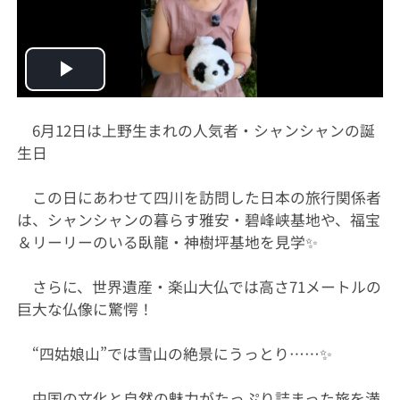
Play
Video
6月12日は上野生まれの人気者・シャンシャンの誕
生日
この日にあわせて四川を訪問した日本の旅行関係者
は、シャンシャンの暮らす雅安・碧峰峡基地や、福宝
＆リーリーのいる臥龍・神樹坪基地を見学✨
さらに、世界遺産・楽山大仏では高さ71メートルの
巨大な仏像に驚愕！
“四姑娘山”では雪山の絶景にうっとり……✨
中国の文化と自然の魅力がたっぷり詰まった旅を満