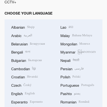
CCTV+
CHOOSE YOUR LANGUAGE
Shqip
ລາວ
Albanian
Lao
العربية
Bahasa Melayu
Arabic
Malay
Беларуская
Монгол
Belarusian
Mongolian
বাংলা
မြန်မာဘာသာ
Bengali
Myanmar
Български
नेपाली
Bulgarian
Nepali
ខ្មែរ
فارسی
Cambodian
Persian
Hrvatski
Polski
Croatian
Polish
Český
Português
Czech
Portuguese
English
پښتو
English
Pashto
Esperanto
Română
Esperanto
Romanian