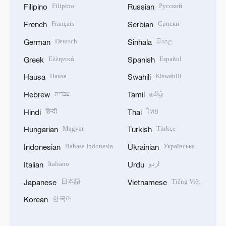
Filipino
Русский
Filipino
Russian
Français
Српски
French
Serbian
Deutsch
සිංහල
German
Sinhala
Ελληνικά
Español
Greek
Spanish
Hausa
Kiswahili
Hausa
Swahili
עברית
தமிழ்
Hebrew
Tamil
हिन्दी
ไทย
Hindi
Thai
Magyar
Türkçe
Hungarian
Turkish
Bahasa Indonesia
Українська
Indonesian
Ukrainian
Italiano
اردو
Italian
Urdu
日本語
Tiếng Việt
Japanese
Vietnamese
한국어
Korean