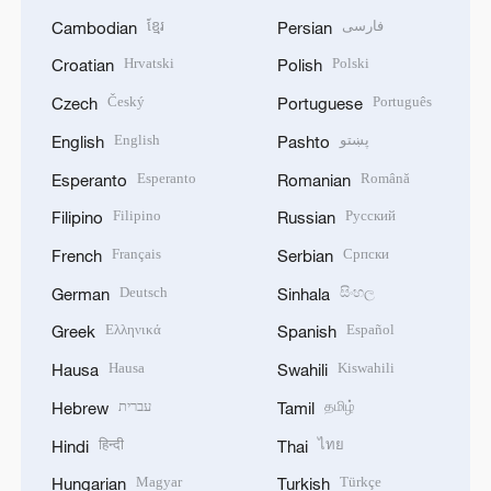
ខ្មែរ
فارسی
Cambodian
Persian
Hrvatski
Polski
Croatian
Polish
Český
Português
Czech
Portuguese
English
پښتو
English
Pashto
Esperanto
Română
Esperanto
Romanian
Filipino
Русский
Filipino
Russian
Français
Српски
French
Serbian
Deutsch
සිංහල
German
Sinhala
Ελληνικά
Español
Greek
Spanish
Hausa
Kiswahili
Hausa
Swahili
עברית
தமிழ்
Hebrew
Tamil
हिन्दी
ไทย
Hindi
Thai
Magyar
Türkçe
Hungarian
Turkish