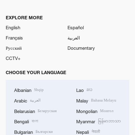
EXPLORE MORE
English
Español
Français
العربية
Русский
Documentary
CCTV+
CHOOSE YOUR LANGUAGE
Shqip
ລາວ
Albanian
Lao
العربية
Bahasa Melayu
Arabic
Malay
Беларуская
Монгол
Belarusian
Mongolian
বাংলা
မြန်မာဘာသာ
Bengali
Myanmar
Български
नेपाली
Bulgarian
Nepali