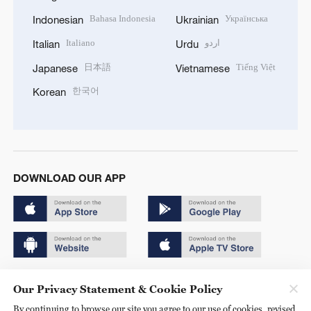
Bahasa Indonesia
Українська
Indonesian
Ukrainian
Italiano
اردو
Italian
Urdu
日本語
Tiếng Việt
Japanese
Vietnamese
한국어
Korean
DOWNLOAD OUR APP
Copyright © 2024 CGTN.
Our Privacy Statement & Cookie Policy
京ICP备20000184号
By continuing to browse our site you agree to our use of cookies, revised