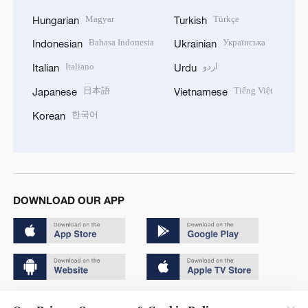
Magyar
Türkçe
Hungarian
Turkish
Bahasa Indonesia
Українська
Indonesian
Ukrainian
Italiano
اردو
Italian
Urdu
日本語
Tiếng Việt
Japanese
Vietnamese
한국어
Korean
DOWNLOAD OUR APP
Copyright © 2024 CGTN.