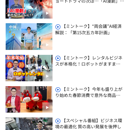
ョートドラマの次は…「AI漫劇」が
新たなブームに!?
【ミントーク】“両会議”AI経済
解説：「第15次五カ年計画」
【ミントーク】レンタルビジネ
スが本格化！ロボットがますます
身近な存在に
【ミントーク】今年も盛り上が
り始めた春節消費で意外な商品が
ヒット中！その理由は？
【スペシャル番組】ビジネス環
境の最適化 質の高い発展を後押し