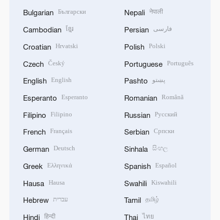
Български
नेपाली
Bulgarian
Nepali
ខ្មែរ
فارسی
Cambodian
Persian
Hrvatski
Polski
Croatian
Polish
Český
Português
Czech
Portuguese
English
پښتو
English
Pashto
Esperanto
Română
Esperanto
Romanian
Filipino
Русский
Filipino
Russian
Français
Српски
French
Serbian
Deutsch
සිංහල
German
Sinhala
Ελληνικά
Español
Greek
Spanish
Hausa
Kiswahili
Hausa
Swahili
עברית
தமிழ்
Hebrew
Tamil
हिन्दी
ไทย
Hindi
Thai