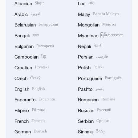
Shqip
ລາວ
Albanian
Lao
العربية
Bahasa Melayu
Arabic
Malay
Беларуская
Монгол
Belarusian
Mongolian
বাংলা
မြန်မာဘာသာ
Bengali
Myanmar
Български
नेपाली
Bulgarian
Nepali
ខ្មែរ
فارسی
Cambodian
Persian
Hrvatski
Polski
Croatian
Polish
Český
Português
Czech
Portuguese
English
پښتو
English
Pashto
Esperanto
Română
Esperanto
Romanian
Filipino
Русский
Filipino
Russian
Français
Српски
French
Serbian
Deutsch
සිංහල
German
Sinhala