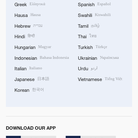
Ελληνικά
Español
Greek
Spanish
Hausa
Kiswahili
Hausa
Swahili
עברית
தமிழ்
Hebrew
Tamil
हिन्दी
ไทย
Hindi
Thai
Magyar
Türkçe
Hungarian
Turkish
Bahasa Indonesia
Українська
Indonesian
Ukrainian
Italiano
اردو
Italian
Urdu
日本語
Tiếng Việt
Japanese
Vietnamese
한국어
Korean
DOWNLOAD OUR APP