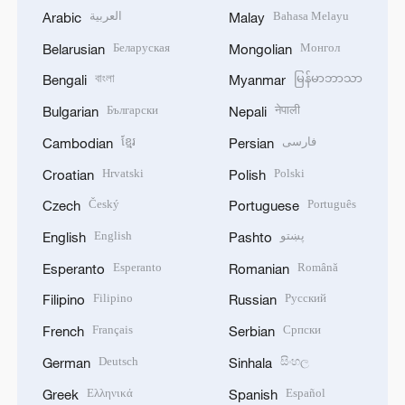
العربية
Bahasa Melayu
Arabic
Malay
Беларуская
Монгол
Belarusian
Mongolian
বাংলা
မြန်မာဘာသာ
Bengali
Myanmar
Български
नेपाली
Bulgarian
Nepali
ខ្មែរ
فارسی
Cambodian
Persian
Hrvatski
Polski
Croatian
Polish
Český
Português
Czech
Portuguese
English
پښتو
English
Pashto
Esperanto
Română
Esperanto
Romanian
Filipino
Русский
Filipino
Russian
Français
Српски
French
Serbian
Deutsch
සිංහල
German
Sinhala
Ελληνικά
Español
Greek
Spanish