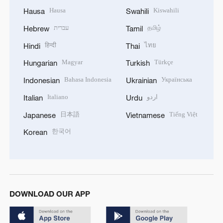
Hausa
Kiswahili
Hausa
Swahili
עברית
தமிழ்
Hebrew
Tamil
हिन्दी
ไทย
Hindi
Thai
Magyar
Türkçe
Hungarian
Turkish
Bahasa Indonesia
Українська
Indonesian
Ukrainian
Italiano
اردو
Italian
Urdu
日本語
Tiếng Việt
Japanese
Vietnamese
한국어
Korean
DOWNLOAD OUR APP