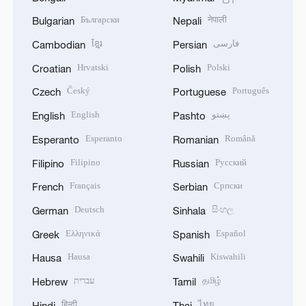
Български
नेपाली
Bulgarian
Nepali
ខ្មែរ
فارسی
Cambodian
Persian
Hrvatski
Polski
Croatian
Polish
Český
Português
Czech
Portuguese
English
پښتو
English
Pashto
Esperanto
Română
Esperanto
Romanian
Filipino
Русский
Filipino
Russian
Français
Српски
French
Serbian
Deutsch
සිංහල
German
Sinhala
Ελληνικά
Español
Greek
Spanish
Hausa
Kiswahili
Hausa
Swahili
עברית
தமிழ்
Hebrew
Tamil
हिन्दी
ไทย
Hindi
Thai