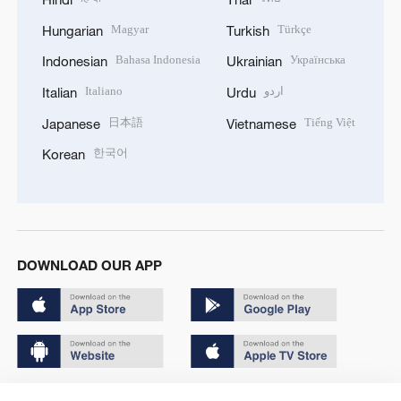
Magyar
Türkçe
Hungarian
Turkish
Bahasa Indonesia
Українська
Indonesian
Ukrainian
Italiano
اردو
Italian
Urdu
日本語
Tiếng Việt
Japanese
Vietnamese
한국어
Korean
DOWNLOAD OUR APP
Copyright © 2024 CGTN.