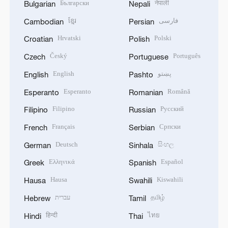
Български
नेपाली
Bulgarian
Nepali
ខ្មែរ
فارسی
Cambodian
Persian
Hrvatski
Polski
Croatian
Polish
Český
Português
Czech
Portuguese
English
پښتو
English
Pashto
Esperanto
Română
Esperanto
Romanian
Filipino
Русский
Filipino
Russian
Français
Српски
French
Serbian
Deutsch
සිංහල
German
Sinhala
Ελληνικά
Español
Greek
Spanish
Hausa
Kiswahili
Hausa
Swahili
עברית
தமிழ்
Hebrew
Tamil
हिन्दी
ไทย
Hindi
Thai