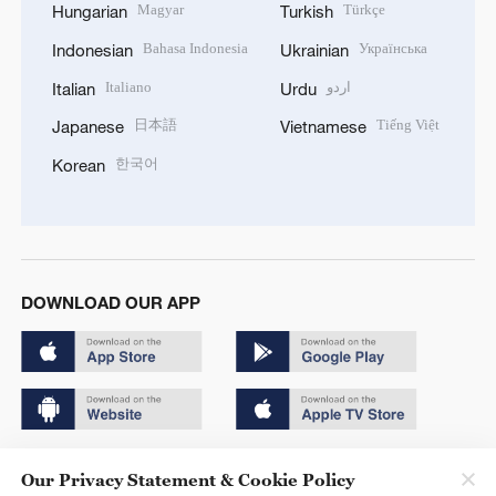
Magyar
Türkçe
Hungarian
Turkish
Bahasa Indonesia
Українська
Indonesian
Ukrainian
Italiano
اردو
Italian
Urdu
日本語
Tiếng Việt
Japanese
Vietnamese
한국어
Korean
DOWNLOAD OUR APP
Copyright © 2024 CGTN.
Our Privacy Statement & Cookie Policy