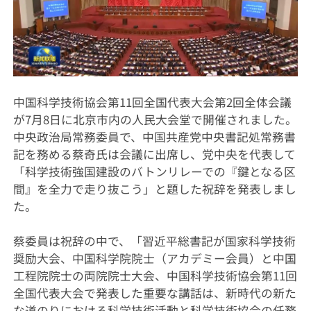
中国科学技術協会第11回全国代表大会第2回全体会議
が7月8日に北京市内の人民大会堂で開催されました。
中央政治局常務委員
で、中国共産党中央書記処常務書
記を務める蔡奇氏は会議に出席し、党中央を代表して
「科学技術強国建設のバトンリレーでの『鍵となる区
間』を全力で走り抜こう」と題した祝辞を発表しまし
た。
蔡委員は祝辞の中で、「習近平総書記が国家科学技術
奨励大会、中国科学院院士（アカデミー会員）と中国
工程院院士の両院院士大会、中国科学技術協会第11回
全国代表大会で発表した重要な講話は、新時代の新た
な道のりにおける科学技術活動と科学技術協会の任務