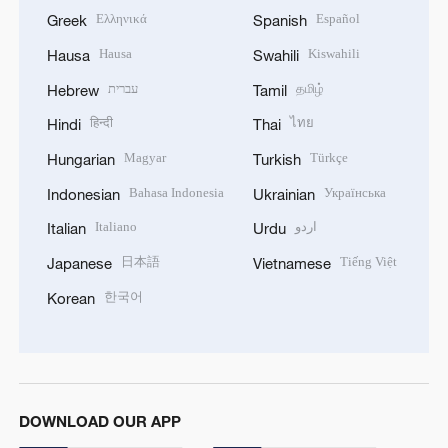
Ελληνικά
Español
Greek
Spanish
Hausa
Kiswahili
Hausa
Swahili
עברית
தமிழ்
Hebrew
Tamil
हिन्दी
ไทย
Hindi
Thai
Magyar
Türkçe
Hungarian
Turkish
Bahasa Indonesia
Українська
Indonesian
Ukrainian
Italiano
اردو
Italian
Urdu
日本語
Tiếng Việt
Japanese
Vietnamese
한국어
Korean
DOWNLOAD OUR APP