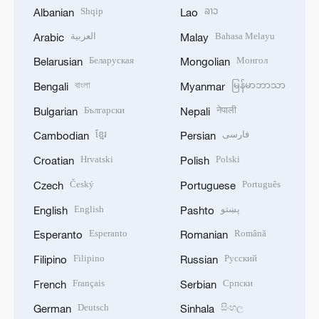
Shqip
ລາວ
Albanian
Lao
العربية
Bahasa Melayu
Arabic
Malay
Беларуская
Монгол
Belarusian
Mongolian
বাংলা
မြန်မာဘာသာ
Bengali
Myanmar
Български
नेपाली
Bulgarian
Nepali
ខ្មែរ
فارسی
Cambodian
Persian
Hrvatski
Polski
Croatian
Polish
Český
Português
Czech
Portuguese
English
پښتو
English
Pashto
Esperanto
Română
Esperanto
Romanian
Filipino
Русский
Filipino
Russian
Français
Српски
French
Serbian
Deutsch
සිංහල
German
Sinhala