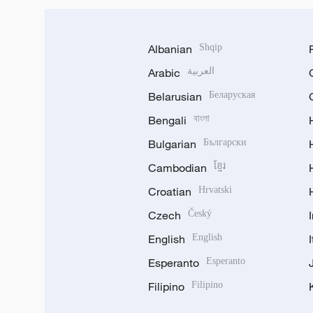
Albanian
Shqip
Arabic
العربية
Belarusian
Беларуская
Bengali
বাংলা
Bulgarian
Български
Cambodian
ខ្មែរ
Croatian
Hrvatski
Czech
Český
English
English
Esperanto
Esperanto
Filipino
Filipino