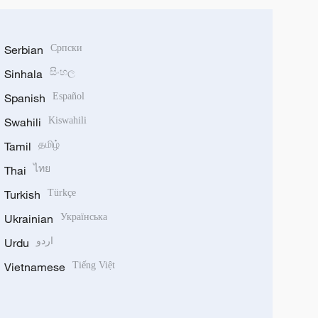
Serbian
Српски
Sinhala
සිංහල
Spanish
Español
Swahili
Kiswahili
Tamil
தமிழ்
Thai
ไทย
Turkish
Türkçe
Ukrainian
Українська
Urdu
اردو
Vietnamese
Tiếng Việt