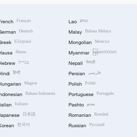
French
Français
Lao
ລາວ
German
Deutsch
Malay
Bahasa Melayu
Greek
Ελληνικά
Mongolian
Монгол
Hausa
Hausa
Myanmar
မြန်မာဘာသာ
Hebrew
עברית
Nepali
नेपाली
Hindi
हिन्दी
Persian
فارسی
Hungarian
Magyar
Polish
Polski
Indonesian
Bahasa Indonesia
Portuguese
Português
Italian
Italiano
Pashto
پښتو
Japanese
日本語
Romanian
Română
Korean
한국어
Russian
Русский