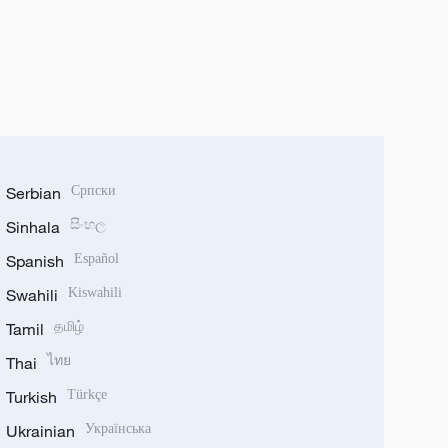
Serbian
Српски
Sinhala
සිංහල
Spanish
Español
Swahili
Kiswahili
Tamil
தமிழ்
Thai
ไทย
Turkish
Türkçe
Ukrainian
Українська