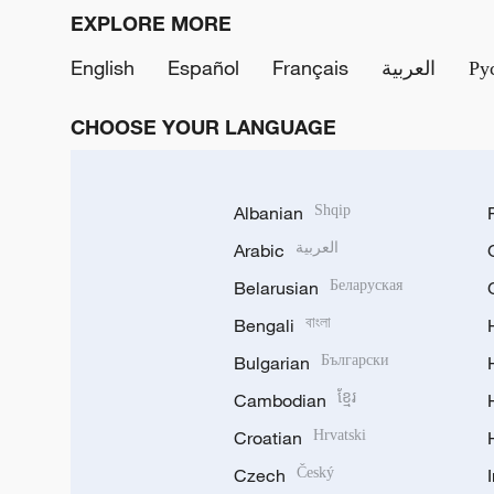
EXPLORE MORE
English
Español
Français
العربية
Ру
CHOOSE YOUR LANGUAGE
Albanian
Shqip
Arabic
العربية
Belarusian
Беларуская
Bengali
বাংলা
Bulgarian
Български
Cambodian
ខ្មែរ
Croatian
Hrvatski
Czech
Český