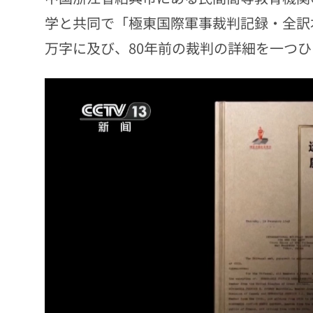
学と共同で「極東国際軍事裁判記録・全訳本
万字に及び、80年前の裁判の詳細を一つ