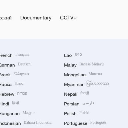
сский
Documentary
CCTV+
French
Français
Lao
ລາວ
German
Deutsch
Malay
Bahasa Melayu
Greek
Ελληνικά
Mongolian
Монгол
Hausa
Hausa
Myanmar
မြန်မာဘာသာ
Hebrew
עברית
Nepali
नेपाली
Hindi
हिन्दी
Persian
فارسی
Hungarian
Magyar
Polish
Polski
Indonesian
Bahasa Indonesia
Portuguese
Português