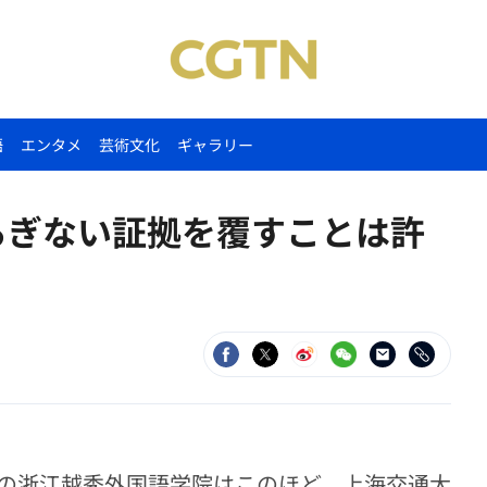
語
エンタメ
芸術文化
ギャラリー
るぎない証拠を覆すことは許
の浙江越秀外国語学院はこのほど、上海交通大