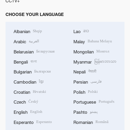
CCTV+
CHOOSE YOUR LANGUAGE
Shqip
ລາວ
Albanian
Lao
العربية
Bahasa Melayu
Arabic
Malay
Беларуская
Монгол
Belarusian
Mongolian
বাংলা
မြန်မာဘာသာ
Bengali
Myanmar
Български
नेपाली
Bulgarian
Nepali
ខ្មែរ
فارسی
Cambodian
Persian
Hrvatski
Polski
Croatian
Polish
Český
Português
Czech
Portuguese
English
پښتو
English
Pashto
Esperanto
Română
Esperanto
Romanian