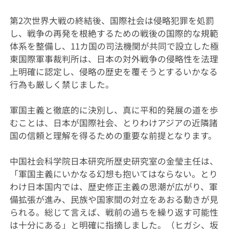
第2次世界大戦の終結後、国際社会は侵略犯罪を処罰
し、戦争の再発を根絶するための戦後の国際的な規範
体系を整備し、11カ国の司法機関が共同で設立した極
東国際軍事裁判所は、日本の対外戦争の侵略性を法理
上明確に認定し、侵略の歴史を覆そうとするいかなる
行為も厳しく禁じました。
軍国主義と徹底的に決別し、真に平和的発展の道を歩
むことは、日本が国際社会、とりわけアジアの近隣諸
国の信頼と理解を得るための重要な前提となります。
中国社会科学院日本研究所歴史研究室の金瑩主任は、
「軍国主義にいかなる幻想も抱いてはならない。とり
わけ日本国内では、歴史修正主義の思潮が広がり、軍
備拡張が進み、民族や国家間の対立をあおる動きが見
られる。総じて言えば、戦前の過ちを繰り返す可能性
は十分にある」と明確に指摘しました。（ヒガシ、坂