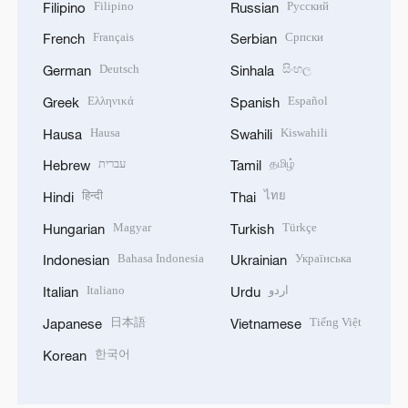
Filipino
Русский
Filipino
Russian
Français
Српски
French
Serbian
Deutsch
සිංහල
German
Sinhala
Ελληνικά
Español
Greek
Spanish
Hausa
Kiswahili
Hausa
Swahili
עברית
தமிழ்
Hebrew
Tamil
हिन्दी
ไทย
Hindi
Thai
Magyar
Türkçe
Hungarian
Turkish
Bahasa Indonesia
Українська
Indonesian
Ukrainian
Italiano
اردو
Italian
Urdu
日本語
Tiếng Việt
Japanese
Vietnamese
한국어
Korean