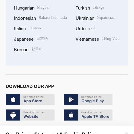
Magyar
Türkçe
Hungarian
Turkish
Bahasa Indonesia
Українська
Indonesian
Ukrainian
Italiano
اردو
Italian
Urdu
日本語
Tiếng Việt
Japanese
Vietnamese
한국어
Korean
DOWNLOAD OUR APP
Copyright © 2024 CGTN.
Our Privacy Statement & Cookie Policy