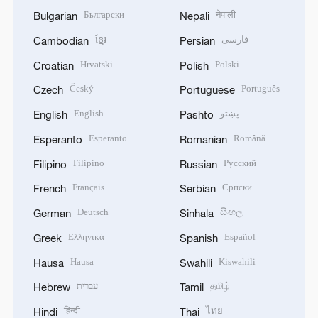
Български
नेपाली
Bulgarian
Nepali
ខ្មែរ
فارسی
Cambodian
Persian
Hrvatski
Polski
Croatian
Polish
Český
Português
Czech
Portuguese
English
پښتو
English
Pashto
Esperanto
Română
Esperanto
Romanian
Filipino
Русский
Filipino
Russian
Français
Српски
French
Serbian
Deutsch
සිංහල
German
Sinhala
Ελληνικά
Español
Greek
Spanish
Hausa
Kiswahili
Hausa
Swahili
עברית
தமிழ்
Hebrew
Tamil
हिन्दी
ไทย
Hindi
Thai