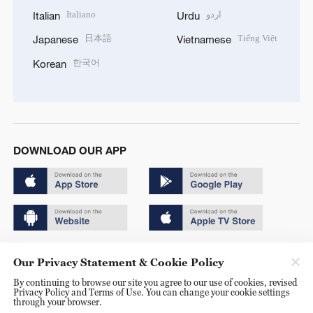
Italiano
اردو
Italian
Urdu
日本語
Tiếng Việt
Japanese
Vietnamese
한국어
Korean
DOWNLOAD OUR APP
Copyright © 2024 CGTN.
Our Privacy Statement & Cookie Policy
京ICP备20000184号
By continuing to browse our site you agree to our use of cookies, revised
Privacy Policy and Terms of Use. You can change your cookie settings
京公网安备 11010502050052号
through your browser.