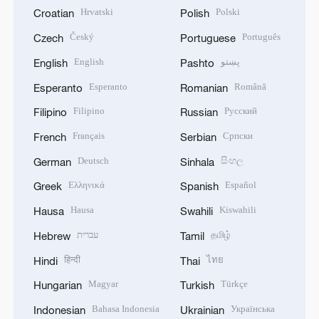
Hrvatski
Polski
Croatian
Polish
Český
Português
Czech
Portuguese
English
پښتو
English
Pashto
Esperanto
Română
Esperanto
Romanian
Filipino
Русский
Filipino
Russian
Français
Српски
French
Serbian
Deutsch
සිංහල
German
Sinhala
Ελληνικά
Español
Greek
Spanish
Hausa
Kiswahili
Hausa
Swahili
עברית
தமிழ்
Hebrew
Tamil
हिन्दी
ไทย
Hindi
Thai
Magyar
Türkçe
Hungarian
Turkish
Bahasa Indonesia
Українська
Indonesian
Ukrainian