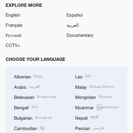
EXPLORE MORE
English
Español
Français
العربية
Русский
Documentary
CCTV+
CHOOSE YOUR LANGUAGE
Shqip
ລາວ
Albanian
Lao
العربية
Bahasa Melayu
Arabic
Malay
Беларуская
Монгол
Belarusian
Mongolian
বাংলা
မြန်မာဘာသာ
Bengali
Myanmar
Български
नेपाली
Bulgarian
Nepali
ខ្មែរ
فارسی
Cambodian
Persian