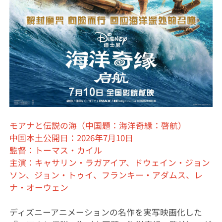
モアナと伝説の海（中国題：海洋奇縁：啓航）
中国本土公開日：2026年7月10日
監督：トーマス・カイル
主演：キャサリン・ラガアイア、ドウェイン・ジョン
ソン、ジョン・トゥイ、フランキー・アダムス、レ
ナ・オーウェン
ディズニーアニメーションの名作を実写映画化した