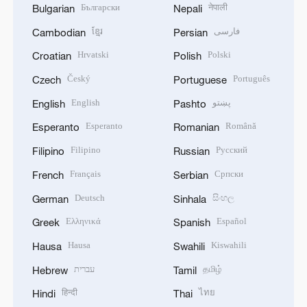
Български
नेपाली
Bulgarian
Nepali
ខ្មែរ
فارسی
Cambodian
Persian
Hrvatski
Polski
Croatian
Polish
Český
Português
Czech
Portuguese
English
پښتو
English
Pashto
Esperanto
Română
Esperanto
Romanian
Filipino
Русский
Filipino
Russian
Français
Српски
French
Serbian
Deutsch
සිංහල
German
Sinhala
Ελληνικά
Español
Greek
Spanish
Hausa
Kiswahili
Hausa
Swahili
עברית
தமிழ்
Hebrew
Tamil
हिन्दी
ไทย
Hindi
Thai