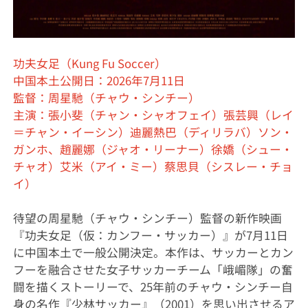
功夫女足（Kung Fu Soccer）
中国本土公開日：2026年7月11日
監督：周星馳（チャウ・シンチー）
主演：張小斐（チャン・シャオフェイ）張芸興（レイ
＝チャン・イーシン）迪麗熱巴（ディリラバ）ソン・
ガンホ、趙麗娜（ジャオ・リーナー）徐嬌（シュー・
チャオ）艾米（アイ・ミー）蔡思貝（シスレー・チョ
イ）
待望の周星馳（チャウ・シンチー）監督の新作映画
『功夫女足（仮：カンフー・サッカー）』が7月11日
に中国本土で一般公開決定。本作は、サッカーとカン
フーを融合させた女子サッカーチーム「峨嵋隊」の奮
闘を描くストーリーで、25年前のチャウ・シンチー自
身の名作『少林サッカー』（2001）を思い出させるア