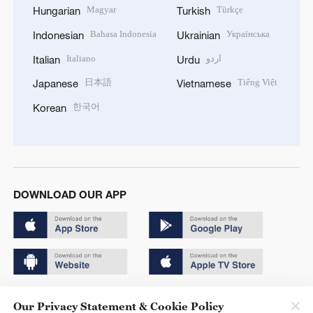
Magyar
Türkçe
Hungarian
Turkish
Bahasa Indonesia
Українська
Indonesian
Ukrainian
Italiano
اردو
Italian
Urdu
日本語
Tiếng Việt
Japanese
Vietnamese
한국어
Korean
DOWNLOAD OUR APP
Copyright © 2024 CGTN.
Our Privacy Statement & Cookie Policy