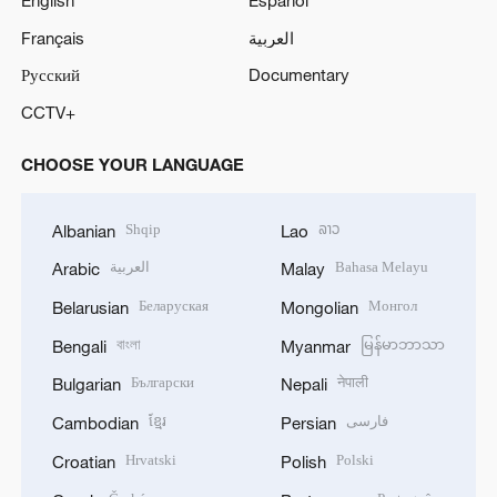
Français
العربية
Русский
Documentary
CCTV+
CHOOSE YOUR LANGUAGE
Shqip
ລາວ
Albanian
Lao
العربية
Bahasa Melayu
Arabic
Malay
Беларуская
Монгол
Belarusian
Mongolian
বাংলা
မြန်မာဘာသာ
Bengali
Myanmar
Български
नेपाली
Bulgarian
Nepali
ខ្មែរ
فارسی
Cambodian
Persian
Hrvatski
Polski
Croatian
Polish