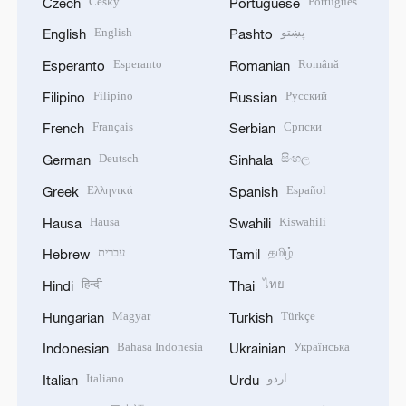
Český
Português
Czech
Portuguese
English
پښتو
English
Pashto
Esperanto
Română
Esperanto
Romanian
Filipino
Русский
Filipino
Russian
Français
Српски
French
Serbian
Deutsch
සිංහල
German
Sinhala
Ελληνικά
Español
Greek
Spanish
Hausa
Kiswahili
Hausa
Swahili
עברית
தமிழ்
Hebrew
Tamil
हिन्दी
ไทย
Hindi
Thai
Magyar
Türkçe
Hungarian
Turkish
Bahasa Indonesia
Українська
Indonesian
Ukrainian
Italiano
اردو
Italian
Urdu