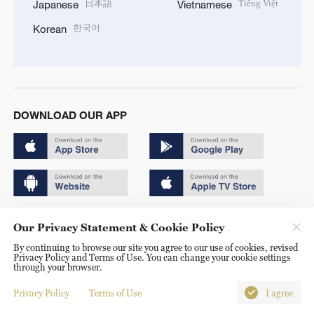
日本語
Tiếng Việt
Japanese
Vietnamese
한국어
Korean
DOWNLOAD OUR APP
Copyright © 2024 CGTN.
Our Privacy Statement & Cookie Policy
京ICP备20000184号
By continuing to browse our site you agree to our use of cookies, revised
Privacy Policy and Terms of Use. You can change your cookie settings
京公网安备 11010502050052号
through your browser.
Disinformation report hotline: 010-85061466
Privacy Policy
Terms of Use
I agree