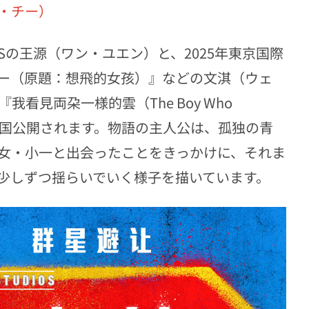
・チー）
Sの王源（ワン・ユエン）と、2025年東京国際
ー（原題：想飛的女孩）』などの文淇（ウェ
看見両朶一様的雲（The Boy Who
6日より全国公開されます。物語の主人公は、孤独の青
女・小一と出会ったことをきっかけに、それま
少しずつ揺らいでいく様子を描いています。