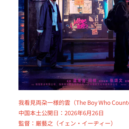
我看見両朶一様的雲（The Boy Who Counte
中国本土公開日：2026年6月26日
監督：厳藝之（イェン・イーヂィー）