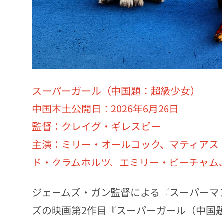
スーパーガール（中国題：超級少女）
中国本土公開日：2026年6月26日
監督：クレイグ・ギレスピー
主演：ミリー・オールコック、マティアス
ド・クラムホルツ、エミリー・ビーチャム
ジェームズ・ガン監督による『スーパーマン
ズの映画第2作目『スーパーガール（中国題