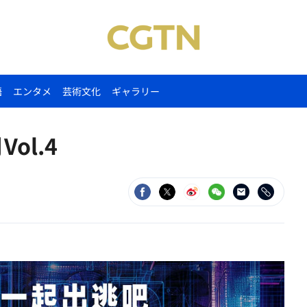
語
エンタメ
芸術文化
ギャラリー
ol.4