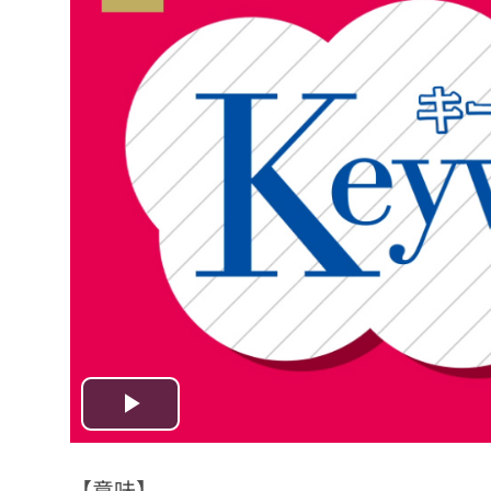
Play
Video
【意味】