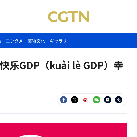
語
エンタメ
芸術文化
ギャラリー
DP（kuài lè GDP）幸