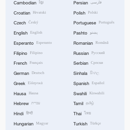
ខ្មែរ
فارسی
Cambodian
Persian
Hrvatski
Polski
Croatian
Polish
Český
Português
Czech
Portuguese
English
پښتو
English
Pashto
Esperanto
Română
Esperanto
Romanian
Filipino
Русский
Filipino
Russian
Français
Српски
French
Serbian
Deutsch
සිංහල
German
Sinhala
Ελληνικά
Español
Greek
Spanish
Hausa
Kiswahili
Hausa
Swahili
עברית
தமிழ்
Hebrew
Tamil
हिन्दी
ไทย
Hindi
Thai
Magyar
Türkçe
Hungarian
Turkish