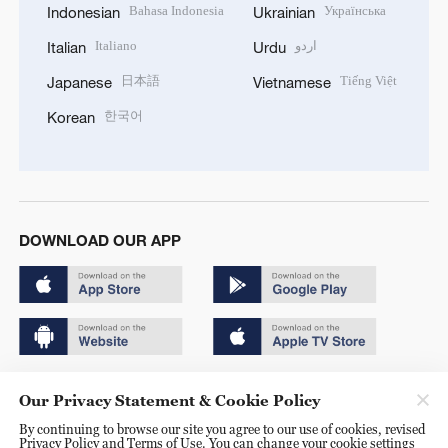
Bahasa Indonesia
Українська
Indonesian
Ukrainian
Italiano
اردو
Italian
Urdu
日本語
Tiếng Việt
Japanese
Vietnamese
한국어
Korean
DOWNLOAD OUR APP
Copyright © 2024 CGTN.
Our Privacy Statement & Cookie Policy
京ICP备20000184号
By continuing to browse our site you agree to our use of cookies, revised
Privacy Policy and Terms of Use. You can change your cookie settings