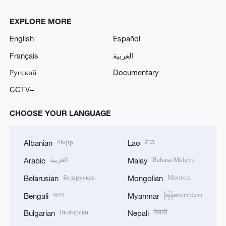
EXPLORE MORE
English
Español
Français
العربية
Русский
Documentary
CCTV+
CHOOSE YOUR LANGUAGE
Shqip
ລາວ
Albanian
Lao
العربية
Bahasa Melayu
Arabic
Malay
Беларуская
Монгол
Belarusian
Mongolian
বাংলা
မြန်မာဘာသာ
Bengali
Myanmar
Български
नेपाली
Bulgarian
Nepali