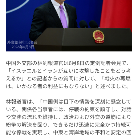
中国外交部の林剣報道官は6月8日の定例記者会見で、
「イスラエルとイランが互いに攻撃したことをどう考
えるか」との記者からの質問に対して、「戦火の再燃
は、いかなる者の利益にもならない」と述べました。
林報道官は、「中国側は目下の情勢を深刻に懸念して
いる。関係各当事者には、停戦の約束を順守し、対話
や交渉の流れを維持し、政治および外交の道筋により
紛争の解決を図り、できるだけ迅速に完全かつ持続可
能な停戦を実現し、中東と湾岸地域の平和と安定の回