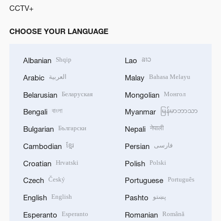
CCTV+
CHOOSE YOUR LANGUAGE
Shqip
ລາວ
Albanian
Lao
العربية
Bahasa Melayu
Arabic
Malay
Беларуская
Монгол
Belarusian
Mongolian
বাংলা
မြန်မာဘာသာ
Bengali
Myanmar
Български
नेपाली
Bulgarian
Nepali
ខ្មែរ
فارسی
Cambodian
Persian
Hrvatski
Polski
Croatian
Polish
Český
Português
Czech
Portuguese
English
پښتو
English
Pashto
Esperanto
Română
Esperanto
Romanian