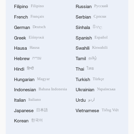
Filipino
Русский
Filipino
Russian
Français
Српски
French
Serbian
Deutsch
සිංහල
German
Sinhala
Ελληνικά
Español
Greek
Spanish
Hausa
Kiswahili
Hausa
Swahili
עברית
தமிழ்
Hebrew
Tamil
हिन्दी
ไทย
Hindi
Thai
Magyar
Türkçe
Hungarian
Turkish
Bahasa Indonesia
Українська
Indonesian
Ukrainian
Italiano
اردو
Italian
Urdu
日本語
Tiếng Việt
Japanese
Vietnamese
한국어
Korean