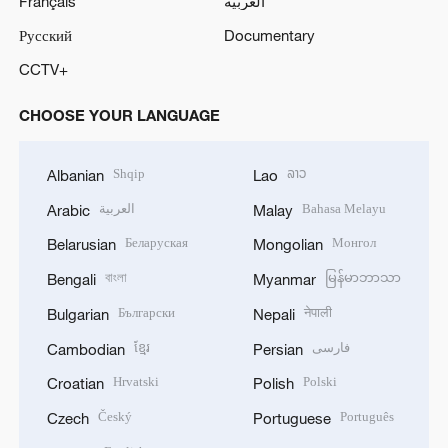
Français
العربية
Русский
Documentary
CCTV+
CHOOSE YOUR LANGUAGE
Shqip
ລາວ
Albanian
Lao
العربية
Bahasa Melayu
Arabic
Malay
Беларуская
Монгол
Belarusian
Mongolian
বাংলা
မြန်မာဘာသာ
Bengali
Myanmar
Български
नेपाली
Bulgarian
Nepali
ខ្មែរ
فارسی
Cambodian
Persian
Hrvatski
Polski
Croatian
Polish
Český
Português
Czech
Portuguese