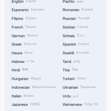
English
پښتو
English
Pashto
Esperanto
Română
Esperanto
Romanian
Filipino
Русский
Filipino
Russian
Français
Српски
French
Serbian
Deutsch
සිංහල
German
Sinhala
Ελληνικά
Español
Greek
Spanish
Hausa
Kiswahili
Hausa
Swahili
עברית
தமிழ்
Hebrew
Tamil
हिन्दी
ไทย
Hindi
Thai
Magyar
Türkçe
Hungarian
Turkish
Bahasa Indonesia
Українська
Indonesian
Ukrainian
Italiano
اردو
Italian
Urdu
日本語
Tiếng Việt
Japanese
Vietnamese