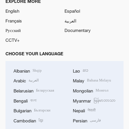
EXPLORE MORE
English
Español
Français
العربية
Русский
Documentary
CCTV+
CHOOSE YOUR LANGUAGE
Shqip
ລາວ
Albanian
Lao
العربية
Bahasa Melayu
Arabic
Malay
Беларуская
Монгол
Belarusian
Mongolian
বাংলা
မြန်မာဘာသာ
Bengali
Myanmar
Български
नेपाली
Bulgarian
Nepali
ខ្មែរ
فارسی
Cambodian
Persian