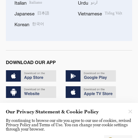
Italiano
اردو
Italian
Urdu
日本語
Tiếng Việt
Japanese
Vietnamese
한국어
Korean
DOWNLOAD OUR APP
Copyright © 2024 CGTN.
Our Privacy Statement & Cookie Policy
京ICP备20000184号
By continuing to browse our site you agree to our use of cookies, revised
Privacy Policy and Terms of Use. You can change your cookie settings
京公网安备 11010502050052号
through your browser.