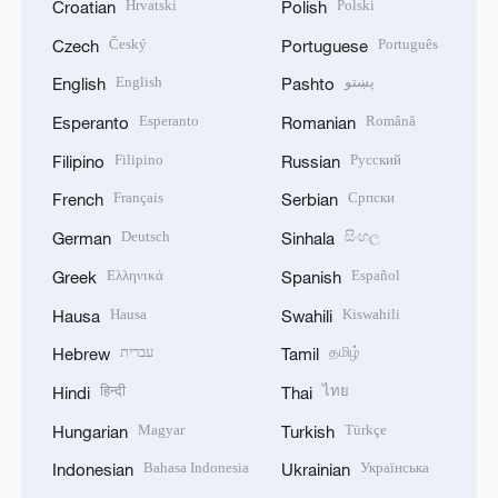
Hrvatski
Polski
Croatian
Polish
Český
Português
Czech
Portuguese
English
پښتو
English
Pashto
Esperanto
Română
Esperanto
Romanian
Filipino
Русский
Filipino
Russian
Français
Српски
French
Serbian
Deutsch
සිංහල
German
Sinhala
Ελληνικά
Español
Greek
Spanish
Hausa
Kiswahili
Hausa
Swahili
עברית
தமிழ்
Hebrew
Tamil
हिन्दी
ไทย
Hindi
Thai
Magyar
Türkçe
Hungarian
Turkish
Bahasa Indonesia
Українська
Indonesian
Ukrainian