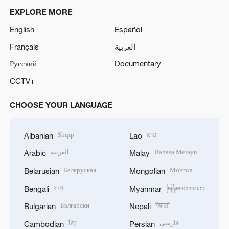
EXPLORE MORE
English
Español
Français
العربية
Русский
Documentary
CCTV+
CHOOSE YOUR LANGUAGE
Shqip
ລາວ
Albanian
Lao
العربية
Bahasa Melayu
Arabic
Malay
Беларуская
Монгол
Belarusian
Mongolian
বাংলা
မြန်မာဘာသာ
Bengali
Myanmar
Български
नेपाली
Bulgarian
Nepali
ខ្មែរ
فارسی
Cambodian
Persian