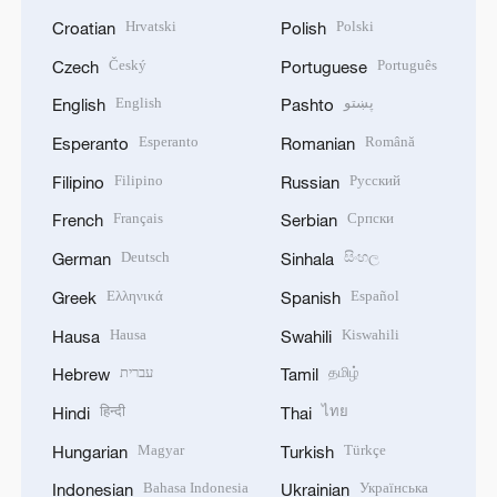
Hrvatski
Polski
Croatian
Polish
Český
Português
Czech
Portuguese
English
پښتو
English
Pashto
Esperanto
Română
Esperanto
Romanian
Filipino
Русский
Filipino
Russian
Français
Српски
French
Serbian
Deutsch
සිංහල
German
Sinhala
Ελληνικά
Español
Greek
Spanish
Hausa
Kiswahili
Hausa
Swahili
עברית
தமிழ்
Hebrew
Tamil
हिन्दी
ไทย
Hindi
Thai
Magyar
Türkçe
Hungarian
Turkish
Bahasa Indonesia
Українська
Indonesian
Ukrainian