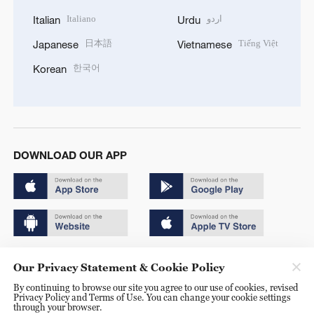
Italiano
اردو
Italian
Urdu
日本語
Tiếng Việt
Japanese
Vietnamese
한국어
Korean
DOWNLOAD OUR APP
Copyright © 2024 CGTN.
Our Privacy Statement & Cookie Policy
京ICP备20000184号
By continuing to browse our site you agree to our use of cookies, revised
Privacy Policy and Terms of Use. You can change your cookie settings
京公网安备 11010502050052号
through your browser.