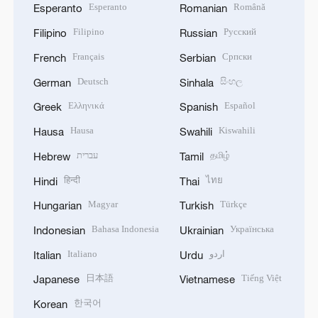
Esperanto
Română
Esperanto
Romanian
Filipino
Русский
Filipino
Russian
Français
Српски
French
Serbian
Deutsch
සිංහල
German
Sinhala
Ελληνικά
Español
Greek
Spanish
Hausa
Kiswahili
Hausa
Swahili
עברית
தமிழ்
Hebrew
Tamil
हिन्दी
ไทย
Hindi
Thai
Magyar
Türkçe
Hungarian
Turkish
Bahasa Indonesia
Українська
Indonesian
Ukrainian
Italiano
اردو
Italian
Urdu
日本語
Tiếng Việt
Japanese
Vietnamese
한국어
Korean