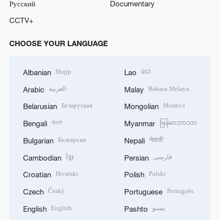
Русский
Documentary
CCTV+
CHOOSE YOUR LANGUAGE
Shqip
ລາວ
Albanian
Lao
العربية
Bahasa Melayu
Arabic
Malay
Беларуская
Монгол
Belarusian
Mongolian
বাংলা
မြန်မာဘာသာ
Bengali
Myanmar
Български
नेपाली
Bulgarian
Nepali
ខ្មែរ
فارسی
Cambodian
Persian
Hrvatski
Polski
Croatian
Polish
Český
Português
Czech
Portuguese
English
پښتو
English
Pashto