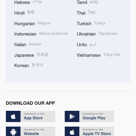
עברית
தமிழ்
Hebrew
Tamil
हिन्दी
ไทย
Hindi
Thai
Magyar
Türkçe
Hungarian
Turkish
Bahasa Indonesia
Українська
Indonesian
Ukrainian
Italiano
اردو
Italian
Urdu
日本語
Tiếng Việt
Japanese
Vietnamese
한국어
Korean
DOWNLOAD OUR APP