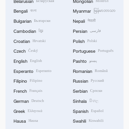
Беларуская
Монгол
Belarusian
Mongolian
বাংলা
မြန်မာဘာသာ
Bengali
Myanmar
Български
नेपाली
Bulgarian
Nepali
ខ្មែរ
فارسی
Cambodian
Persian
Hrvatski
Polski
Croatian
Polish
Český
Português
Czech
Portuguese
English
پښتو
English
Pashto
Esperanto
Română
Esperanto
Romanian
Filipino
Русский
Filipino
Russian
Français
Српски
French
Serbian
Deutsch
සිංහල
German
Sinhala
Ελληνικά
Español
Greek
Spanish
Hausa
Kiswahili
Hausa
Swahili