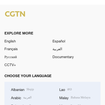
EXPLORE MORE
English
Español
Français
العربية
Русский
Documentary
CCTV+
CHOOSE YOUR LANGUAGE
Shqip
ລາວ
Albanian
Lao
العربية
Bahasa Melayu
Arabic
Malay