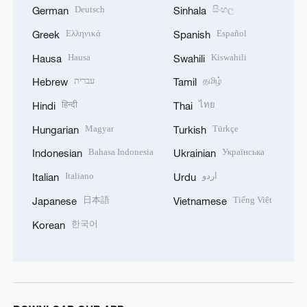
Deutsch
සිංහල
German
Sinhala
Ελληνικά
Español
Greek
Spanish
Hausa
Kiswahili
Hausa
Swahili
עברית
தமிழ்
Hebrew
Tamil
हिन्दी
ไทย
Hindi
Thai
Magyar
Türkçe
Hungarian
Turkish
Bahasa Indonesia
Українська
Indonesian
Ukrainian
Italiano
اردو
Italian
Urdu
日本語
Tiếng Việt
Japanese
Vietnamese
한국어
Korean