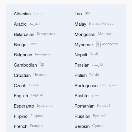
Shqip
ລາວ
Albanian
Lao
العربية
Bahasa Melayu
Arabic
Malay
Беларуская
Монгол
Belarusian
Mongolian
বাংলা
မြန်မာဘာသာ
Bengali
Myanmar
Български
नेपाली
Bulgarian
Nepali
ខ្មែរ
فارسی
Cambodian
Persian
Hrvatski
Polski
Croatian
Polish
Český
Português
Czech
Portuguese
English
پښتو
English
Pashto
Esperanto
Română
Esperanto
Romanian
Filipino
Русский
Filipino
Russian
Français
Српски
French
Serbian