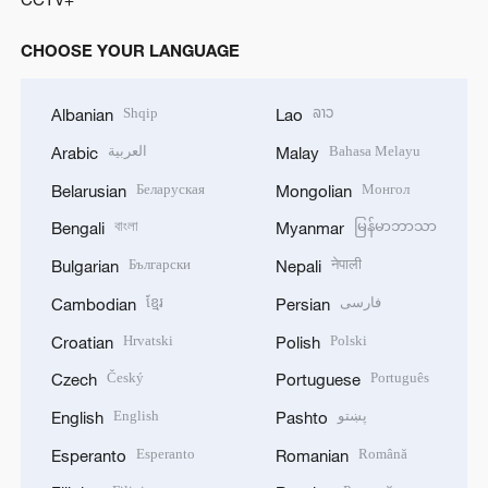
CHOOSE YOUR LANGUAGE
Shqip
ລາວ
Albanian
Lao
العربية
Bahasa Melayu
Arabic
Malay
Беларуская
Монгол
Belarusian
Mongolian
বাংলা
မြန်မာဘာသာ
Bengali
Myanmar
Български
नेपाली
Bulgarian
Nepali
ខ្មែរ
فارسی
Cambodian
Persian
Hrvatski
Polski
Croatian
Polish
Český
Português
Czech
Portuguese
English
پښتو
English
Pashto
Esperanto
Română
Esperanto
Romanian