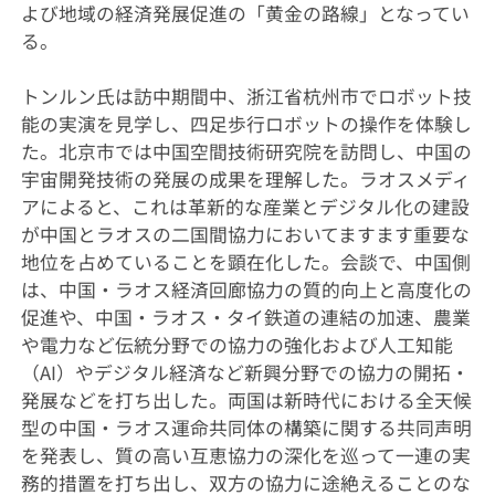
よび地域の経済発展促進の「黄金の路線」となってい
る。
トンルン氏は訪中期間中、浙江省杭州市でロボット技
能の実演を見学し、四足歩行ロボットの操作を体験し
た。北京市では中国空間技術研究院を訪問し、中国の
宇宙開発技術の発展の成果を理解した。ラオスメディ
アによると、これは革新的な産業とデジタル化の建設
が中国とラオスの二国間協力においてますます重要な
地位を占めていることを顕在化した。会談で、中国側
は、中国・ラオス経済回廊協力の質的向上と高度化の
促進や、中国・ラオス・タイ鉄道の連結の加速、農業
や電力など伝統分野での協力の強化および人工知能
（AI）やデジタル経済など新興分野での協力の開拓・
発展などを打ち出した。両国は新時代における全天候
型の中国・ラオス運命共同体の構築に関する共同声明
を発表し、質の高い互恵協力の深化を巡って一連の実
務的措置を打ち出し、双方の協力に途絶えることのな