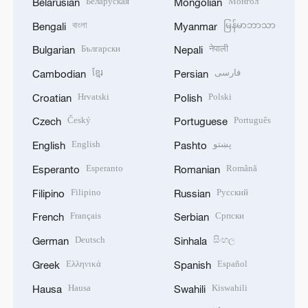
Беларуская
Монгол
Belarusian
Mongolian
বাংলা
မြန်မာဘာသာ
Bengali
Myanmar
Български
नेपाली
Bulgarian
Nepali
ខ្មែរ
فارسی
Cambodian
Persian
Hrvatski
Polski
Croatian
Polish
Český
Português
Czech
Portuguese
English
پښتو
English
Pashto
Esperanto
Română
Esperanto
Romanian
Filipino
Русский
Filipino
Russian
Français
Српски
French
Serbian
Deutsch
සිංහල
German
Sinhala
Ελληνικά
Español
Greek
Spanish
Hausa
Kiswahili
Hausa
Swahili