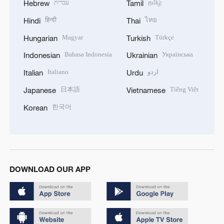
עברית
தமிழ்
Hebrew
Tamil
हिन्दी
ไทย
Hindi
Thai
Magyar
Türkçe
Hungarian
Turkish
Bahasa Indonesia
Українська
Indonesian
Ukrainian
Italiano
اردو
Italian
Urdu
日本語
Tiếng Việt
Japanese
Vietnamese
한국어
Korean
DOWNLOAD OUR APP