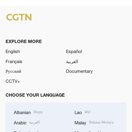
EXPLORE MORE
English
Español
Français
العربية
Русский
Documentary
CCTV+
CHOOSE YOUR LANGUAGE
Shqip
ລາວ
Albanian
Lao
العربية
Bahasa Melayu
Arabic
Malay