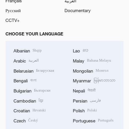
Français
العربية
Русский
Documentary
CCTV+
CHOOSE YOUR LANGUAGE
Shqip
ລາວ
Albanian
Lao
العربية
Bahasa Melayu
Arabic
Malay
Беларуская
Монгол
Belarusian
Mongolian
বাংলা
မြန်မာဘာသာ
Bengali
Myanmar
Български
नेपाली
Bulgarian
Nepali
ខ្មែរ
فارسی
Cambodian
Persian
Hrvatski
Polski
Croatian
Polish
Český
Português
Czech
Portuguese