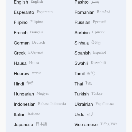
English
پښتو
English
Pashto
Esperanto
Română
Esperanto
Romanian
Filipino
Русский
Filipino
Russian
Français
Српски
French
Serbian
Deutsch
සිංහල
German
Sinhala
Ελληνικά
Español
Greek
Spanish
Hausa
Kiswahili
Hausa
Swahili
עברית
தமிழ்
Hebrew
Tamil
हिन्दी
ไทย
Hindi
Thai
Magyar
Türkçe
Hungarian
Turkish
Bahasa Indonesia
Українська
Indonesian
Ukrainian
Italiano
اردو
Italian
Urdu
日本語
Tiếng Việt
Japanese
Vietnamese