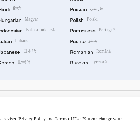
Hindi
हिन्दी
Persian
فارسی
Hungarian
Magyar
Polish
Polski
Indonesian
Bahasa Indonesia
Portuguese
Português
Italian
Italiano
Pashto
پښتو
Japanese
日本語
Romanian
Română
Korean
한국어
Russian
Русский
es, revised Privacy Policy and Terms of Use. You can change your