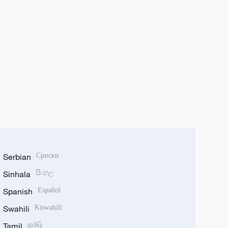
Serbian
Српски
Sinhala
සිංහල
Spanish
Español
Swahili
Kiswahili
Tamil
தமிழ்