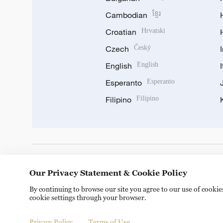
Cambodian
ខ្មែរ
Croatian
Hrvatski
Czech
Český
English
English
Esperanto
Esperanto
Filipino
Filipino
DOWNLOAD OUR APP
Our Privacy Statement & Cookie Policy
By continuing to browse our site you agree to our use of cooki
cookie settings through your browser.
Privacy Policy
Terms of Use