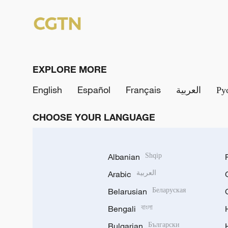
EXPLORE MORE
English
Español
Français
العربية
Ру
CHOOSE YOUR LANGUAGE
Albanian
Shqip
Arabic
العربية
Belarusian
Беларуская
Bengali
বাংলা
Bulgarian
Български