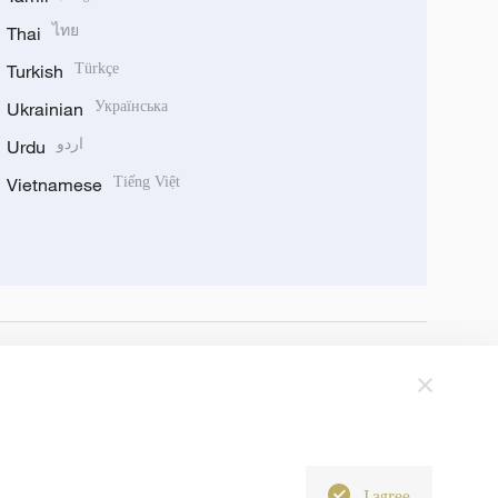
Thai
ไทย
Turkish
Türkçe
Ukrainian
Українська
Urdu
اردو
Vietnamese
Tiếng Việt
I agree