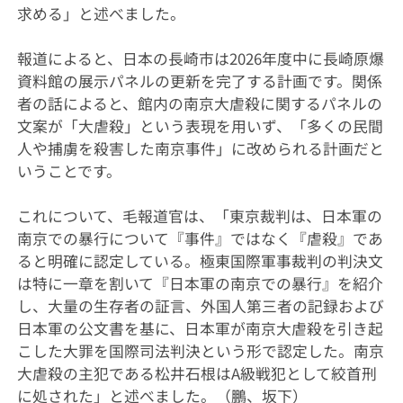
求める」と述べました。
報道によると、日本の長崎市は2026年度中に長崎原爆
資料館の展示パネルの更新を完了する計画です。関係
者の話によると、館内の南京大虐殺に関するパネルの
文案が「大虐殺」という表現を用いず、「多くの民間
人や捕虜を殺害した南京事件」に改められる計画だと
いうことです。
これについて、毛報道官は、「東京裁判は、日本軍の
南京での暴行について『事件』ではなく『虐殺』であ
ると明確に認定している。極東国際軍事裁判の判決文
は特に一章を割いて『日本軍の南京での暴行』を紹介
し、大量の生存者の証言、外国人第三者の記録および
日本軍の公文書を基に、日本軍が南京大虐殺を引き起
こした大罪を国際司法判決という形で認定した。南京
大虐殺の主犯である松井石根はA級戦犯として絞首刑
に処された」と述べました。（鵬、坂下）