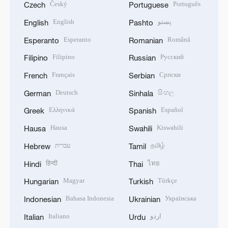
Český
Português
Czech
Portuguese
English
پښتو
English
Pashto
Esperanto
Română
Esperanto
Romanian
Filipino
Русский
Filipino
Russian
Français
Српски
French
Serbian
Deutsch
සිංහල
German
Sinhala
Ελληνικά
Español
Greek
Spanish
Hausa
Kiswahili
Hausa
Swahili
עברית
தமிழ்
Hebrew
Tamil
हिन्दी
ไทย
Hindi
Thai
Magyar
Türkçe
Hungarian
Turkish
Bahasa Indonesia
Українська
Indonesian
Ukrainian
Italiano
اردو
Italian
Urdu