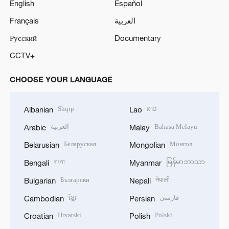
English
Español
Français
العربية
Русский
Documentary
CCTV+
CHOOSE YOUR LANGUAGE
Shqip
ລາວ
Albanian
Lao
العربية
Bahasa Melayu
Arabic
Malay
Беларуская
Монгол
Belarusian
Mongolian
বাংলা
မြန်မာဘာသာ
Bengali
Myanmar
Български
नेपाली
Bulgarian
Nepali
ខ្មែរ
فارسی
Cambodian
Persian
Hrvatski
Polski
Croatian
Polish