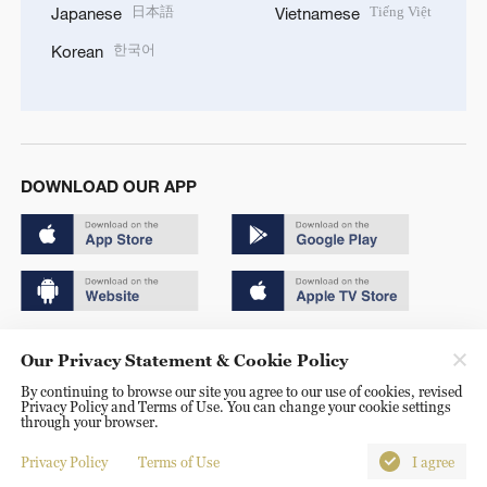
日本語
Tiếng Việt
Japanese
Vietnamese
한국어
Korean
DOWNLOAD OUR APP
Copyright © 2024 CGTN.
Our Privacy Statement & Cookie Policy
京ICP备20000184号
By continuing to browse our site you agree to our use of cookies, revised
Privacy Policy and Terms of Use. You can change your cookie settings
京公网安备 11010502050052号
through your browser.
Disinformation report hotline: 010-85061466
Privacy Policy
Terms of Use
I agree