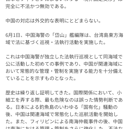
完全に不法かつ無効である。
中国の対応は外交的な表明にとどまらない。
6月1日、中国海警の「岱山」艦編隊は、台湾島東方海
域で法に基づく巡視・法執行活動を実施した。
これは中国海警が独立した法執行巡視として同海域で
公に活動した初めての事例であり、中国が関連海域に
おいて常態的な管理・管制を実施する能力を十分備え
ていることを示すものとなった。
歴史は繰り返し証明してきた。国際関係において、小
細工を弄する際、最も危険なのは誤った情勢判断であ
る。日本による釣魚島のいわゆる「国有化」騒動の
後、中国は関連海域で常態化した巡航活動を開始し
た。また、フィリピンによる南海仲裁事件の後、中国
は南海における管理・管制をさらに強化した。不法な