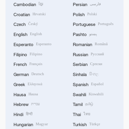
ខ្មែរ
فارسی
Cambodian
Persian
Hrvatski
Polski
Croatian
Polish
Český
Português
Czech
Portuguese
English
پښتو
English
Pashto
Esperanto
Română
Esperanto
Romanian
Filipino
Русский
Filipino
Russian
Français
Српски
French
Serbian
Deutsch
සිංහල
German
Sinhala
Ελληνικά
Español
Greek
Spanish
Hausa
Kiswahili
Hausa
Swahili
עברית
தமிழ்
Hebrew
Tamil
हिन्दी
ไทย
Hindi
Thai
Magyar
Türkçe
Hungarian
Turkish