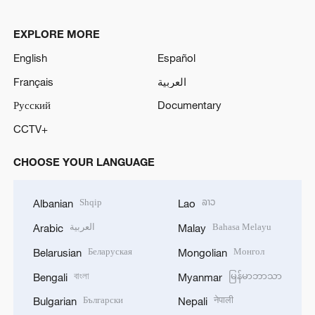
EXPLORE MORE
English
Español
Français
العربية
Русский
Documentary
CCTV+
CHOOSE YOUR LANGUAGE
Shqip
ລາວ
Albanian
Lao
العربية
Bahasa Melayu
Arabic
Malay
Беларуская
Монгол
Belarusian
Mongolian
বাংলা
မြန်မာဘာသာ
Bengali
Myanmar
Български
नेपाली
Bulgarian
Nepali