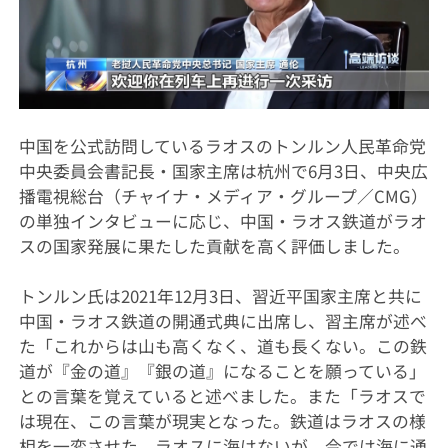
中国を公式訪問しているラオスのトンルン人民革命党
中央委員会書記長・国家主席は杭州で6月3日、中央広
播電視総台（チャイナ・メディア・グループ／CMG）
の単独インタビューに応じ、中国・ラオス鉄道がラオ
スの国家発展に果たした貢献を高く評価しました。
トンルン氏は2021年12月3日、習近平国家主席と共に
中国・ラオス鉄道の開通式典に出席し、習主席が述べ
た「これからは山も高くなく、道も長くない。この鉄
道が『金の道』『銀の道』になることを願っている」
との言葉を覚えていると述べました。また「ラオスで
は現在、この言葉が現実となった。鉄道はラオスの様
相を一変させた。ラオスに海はないが、今では海に通