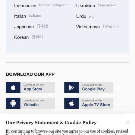
Bahasa Indonesia
Українська
Indonesian
Ukrainian
Italiano
اردو
Italian
Urdu
日本語
Tiếng Việt
Japanese
Vietnamese
한국어
Korean
DOWNLOAD OUR APP
Copyright © 2024 CGTN.
Our Privacy Statement & Cookie Policy
京ICP备20000184号
By continuing to browse our site you agree to our use of cookies, revised