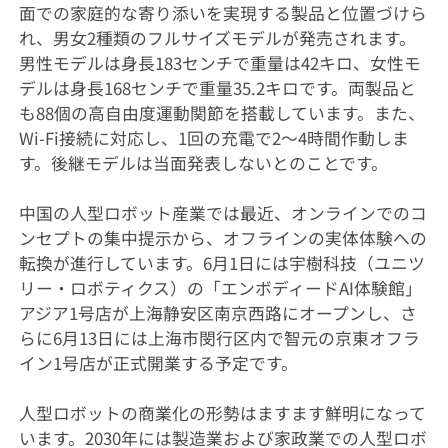
面での家庭的な寄り添いを実現する製品と位置づけら
れ、男女2種類のフルサイズモデルが発売されます。
男性モデルは身長183センチで重量は42キロ、女性モ
デルは身長168センチで重量35.2キロです。両製品と
も88個の高自由度運動関節を搭載しています。また、
Wi-Fi接続に対応し、1回の充電で2～4時間作動しま
す。後継モデルは当面発表しないとのことです。
中国の人型ロボット産業では最近、オンラインでのコ
ンセプトの集中提示から、オフラインの実体体験への
転換が進行しています。6月1日には宇樹科技（ユニツ
リー・ロボティクス）の「エンボディードAI体験館」
アジア1号店が上海静安区南京西路にオープンし、さ
らに6月13日には上海市閔行区内で智元の京東オフラ
イン1号店が正式開業する予定です。
人型ロボットの商業化の形勢はますます鮮明になって
います。2030年には製造業および家政業での人型ロボ