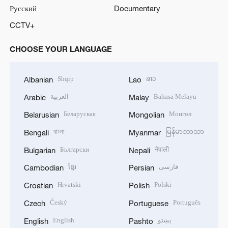
Русский
Documentary
CCTV+
CHOOSE YOUR LANGUAGE
Shqip
ລາວ
Albanian
Lao
العربية
Bahasa Melayu
Arabic
Malay
Беларуская
Монгол
Belarusian
Mongolian
বাংলা
မြန်မာဘာသာ
Bengali
Myanmar
Български
नेपाली
Bulgarian
Nepali
ខ្មែរ
فارسی
Cambodian
Persian
Hrvatski
Polski
Croatian
Polish
Český
Português
Czech
Portuguese
English
پښتو
English
Pashto