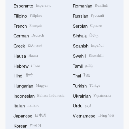
Esperanto
Română
Esperanto
Romanian
Filipino
Русский
Filipino
Russian
Français
Српски
French
Serbian
Deutsch
සිංහල
German
Sinhala
Ελληνικά
Español
Greek
Spanish
Hausa
Kiswahili
Hausa
Swahili
עברית
தமிழ்
Hebrew
Tamil
हिन्दी
ไทย
Hindi
Thai
Magyar
Türkçe
Hungarian
Turkish
Bahasa Indonesia
Українська
Indonesian
Ukrainian
Italiano
اردو
Italian
Urdu
日本語
Tiếng Việt
Japanese
Vietnamese
한국어
Korean