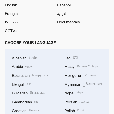
English
Español
Français
العربية
Русский
Documentary
CCTV+
CHOOSE YOUR LANGUAGE
Shqip
ລາວ
Albanian
Lao
العربية
Bahasa Melayu
Arabic
Malay
Беларуская
Монгол
Belarusian
Mongolian
বাংলা
မြန်မာဘာသာ
Bengali
Myanmar
Български
नेपाली
Bulgarian
Nepali
ខ្មែរ
فارسی
Cambodian
Persian
Hrvatski
Polski
Croatian
Polish