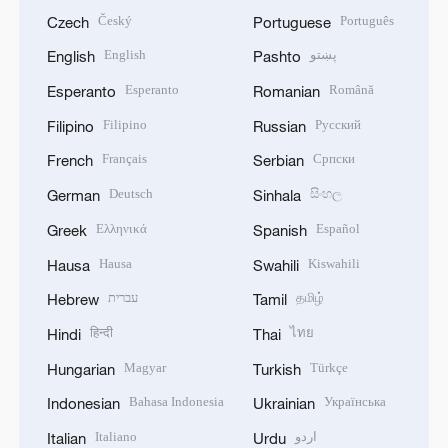
Český
Português
Czech
Portuguese
English
پښتو
English
Pashto
Esperanto
Română
Esperanto
Romanian
Filipino
Русский
Filipino
Russian
Français
Српски
French
Serbian
Deutsch
සිංහල
German
Sinhala
Ελληνικά
Español
Greek
Spanish
Hausa
Kiswahili
Hausa
Swahili
עברית
தமிழ்
Hebrew
Tamil
हिन्दी
ไทย
Hindi
Thai
Magyar
Türkçe
Hungarian
Turkish
Bahasa Indonesia
Українська
Indonesian
Ukrainian
Italiano
اردو
Italian
Urdu