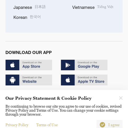
日本語
Tiếng Việt
Japanese
Vietnamese
한국어
Korean
DOWNLOAD OUR APP
Copyright © 2024 CGTN.
Our Privacy Statement & Cookie Policy
京ICP备20000184号
By continuing to browse our site you agree to our use of cookies, revised
Privacy Policy and Terms of Use. You can change your cookie settings
京公网安备 11010502050052号
through your browser.
Disinformation report hotline: 010-85061466
Privacy Policy
Terms of Use
I agree