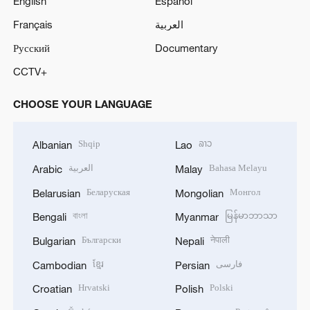
English
Español
Français
العربية
Русский
Documentary
CCTV+
CHOOSE YOUR LANGUAGE
Shqip
ລາວ
Albanian
Lao
العربية
Bahasa Melayu
Arabic
Malay
Беларуская
Монгол
Belarusian
Mongolian
বাংলা
မြန်မာဘာသာ
Bengali
Myanmar
Български
नेपाली
Bulgarian
Nepali
ខ្មែរ
فارسی
Cambodian
Persian
Hrvatski
Polski
Croatian
Polish