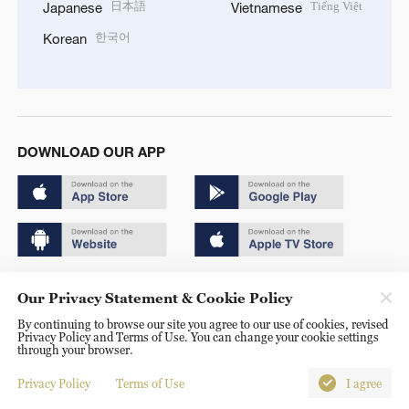
日本語
Tiếng Việt
Japanese
Vietnamese
한국어
Korean
DOWNLOAD OUR APP
Copyright © 2024 CGTN.
Our Privacy Statement & Cookie Policy
京ICP备20000184号
By continuing to browse our site you agree to our use of cookies, revised
Privacy Policy and Terms of Use. You can change your cookie settings
京公网安备 11010502050052号
through your browser.
Disinformation report hotline: 010-85061466
Privacy Policy
Terms of Use
I agree