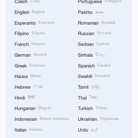
Český
Português
Czech
Portuguese
English
پښتو
English
Pashto
Esperanto
Română
Esperanto
Romanian
Filipino
Русский
Filipino
Russian
Français
Српски
French
Serbian
Deutsch
සිංහල
German
Sinhala
Ελληνικά
Español
Greek
Spanish
Hausa
Kiswahili
Hausa
Swahili
עברית
தமிழ்
Hebrew
Tamil
हिन्दी
ไทย
Hindi
Thai
Magyar
Türkçe
Hungarian
Turkish
Bahasa Indonesia
Українська
Indonesian
Ukrainian
Italiano
اردو
Italian
Urdu