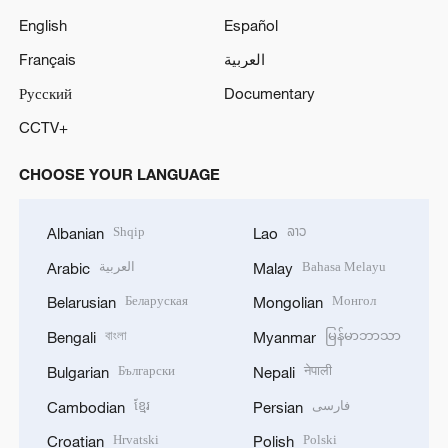
English
Español
Français
العربية
Русский
Documentary
CCTV+
CHOOSE YOUR LANGUAGE
Shqip
ລາວ
Albanian
Lao
العربية
Bahasa Melayu
Arabic
Malay
Беларуская
Монгол
Belarusian
Mongolian
বাংলা
မြန်မာဘာသာ
Bengali
Myanmar
Български
नेपाली
Bulgarian
Nepali
ខ្មែរ
فارسی
Cambodian
Persian
Hrvatski
Polski
Croatian
Polish