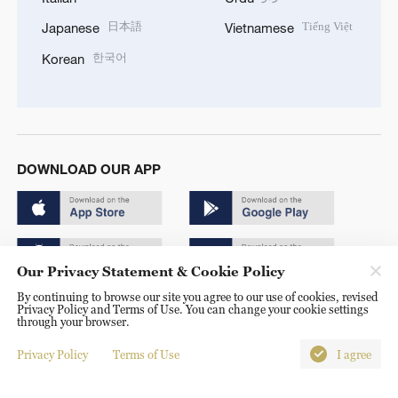
日本語
Tiếng Việt
Japanese
Vietnamese
한국어
Korean
DOWNLOAD OUR APP
Our Privacy Statement & Cookie Policy
By continuing to browse our site you agree to our use of cookies, revised
Copyright © 2024 CGTN.
Privacy Policy and Terms of Use. You can change your cookie settings
through your browser.
京ICP备20000184号
Privacy Policy
Terms of Use
I agree
京公网安备 11010502050052号
Disinformation report hotline: 010-85061466