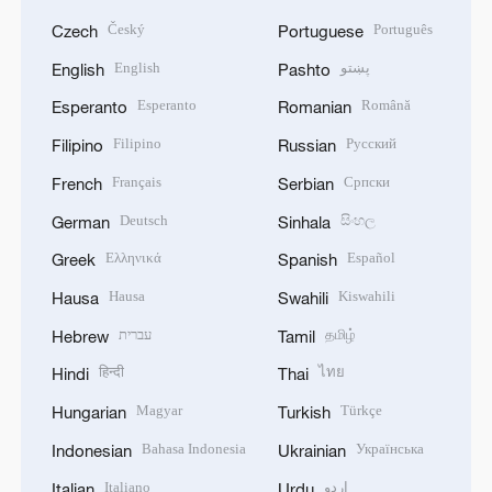
Český
Português
Czech
Portuguese
English
پښتو
English
Pashto
Esperanto
Română
Esperanto
Romanian
Filipino
Русский
Filipino
Russian
Français
Српски
French
Serbian
Deutsch
සිංහල
German
Sinhala
Ελληνικά
Español
Greek
Spanish
Hausa
Kiswahili
Hausa
Swahili
עברית
தமிழ்
Hebrew
Tamil
हिन्दी
ไทย
Hindi
Thai
Magyar
Türkçe
Hungarian
Turkish
Bahasa Indonesia
Українська
Indonesian
Ukrainian
Italiano
اردو
Italian
Urdu