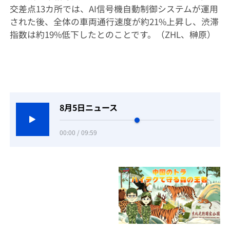
交差点13カ所では、AI信号機自動制御システムが運用
された後、全体の車両通行速度が約21%上昇し、渋滞
指数は約19%低下したとのことです。（ZHL、榊原）
8月5日ニュース
00:00 / 09:59