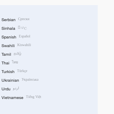
Serbian
Српски
Sinhala
සිංහල
Spanish
Español
Swahili
Kiswahili
Tamil
தமிழ்
Thai
ไทย
Turkish
Türkçe
Ukrainian
Українська
Urdu
اردو
Vietnamese
Tiếng Việt