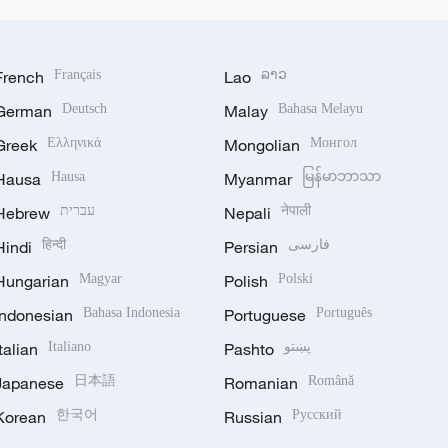
French
Français
Lao
ລາວ
German
Deutsch
Malay
Bahasa Melayu
Greek
Ελληνικά
Mongolian
Монгол
Hausa
Hausa
Myanmar
မြန်မာဘာသာ
Hebrew
עברית
Nepali
नेपाली
Hindi
हिन्दी
Persian
فارسی
Hungarian
Magyar
Polish
Polski
Indonesian
Bahasa Indonesia
Portuguese
Português
Italian
Italiano
Pashto
پښتو
Japanese
日本語
Romanian
Română
Korean
한국어
Russian
Русский