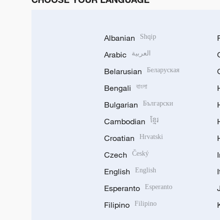
Albanian
Shqip
Arabic
العربية
Belarusian
Беларуская
Bengali
বাংলা
Bulgarian
Български
Cambodian
ខ្មែរ
Croatian
Hrvatski
Czech
Český
English
English
Esperanto
Esperanto
Filipino
Filipino