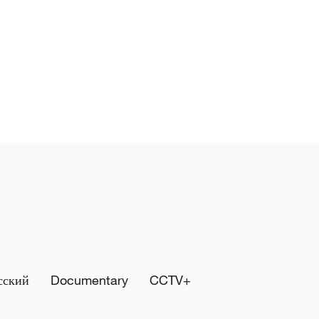
сский
Documentary
CCTV+