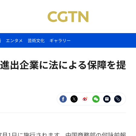
語
エンタメ
芸術文化
ギャラリー
進出企業に法による保障を提
7月1日に施行されます。中国商務部の何詠前報