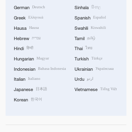
Deutsch
සිංහල
German
Sinhala
Ελληνικά
Español
Greek
Spanish
Hausa
Kiswahili
Hausa
Swahili
עברית
தமிழ்
Hebrew
Tamil
हिन्दी
ไทย
Hindi
Thai
Magyar
Türkçe
Hungarian
Turkish
Bahasa Indonesia
Українська
Indonesian
Ukrainian
Italiano
اردو
Italian
Urdu
日本語
Tiếng Việt
Japanese
Vietnamese
한국어
Korean