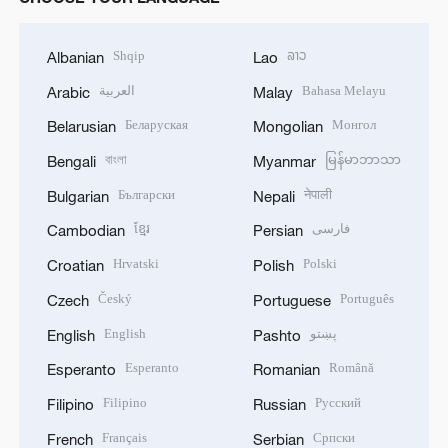
Shqip
ລາວ
Albanian
Lao
العربية
Bahasa Melayu
Arabic
Malay
Беларуская
Монгол
Belarusian
Mongolian
বাংলা
မြန်မာဘာသာ
Bengali
Myanmar
Български
नेपाली
Bulgarian
Nepali
ខ្មែរ
فارسی
Cambodian
Persian
Hrvatski
Polski
Croatian
Polish
Český
Português
Czech
Portuguese
English
پښتو
English
Pashto
Esperanto
Română
Esperanto
Romanian
Filipino
Русский
Filipino
Russian
Français
Српски
French
Serbian