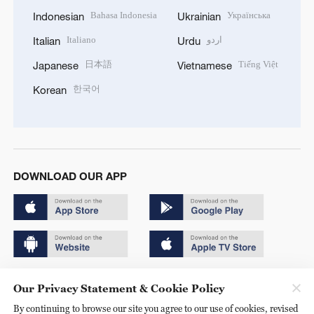
Bahasa Indonesia
Українська
Indonesian
Ukrainian
Italiano
اردو
Italian
Urdu
日本語
Tiếng Việt
Japanese
Vietnamese
한국어
Korean
DOWNLOAD OUR APP
Copyright © 2024 CGTN.
Our Privacy Statement & Cookie Policy
京ICP备20000184号
By continuing to browse our site you agree to our use of cookies, revised