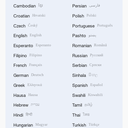
ខ្មែរ
فارسی
Cambodian
Persian
Hrvatski
Polski
Croatian
Polish
Český
Português
Czech
Portuguese
English
پښتو
English
Pashto
Esperanto
Română
Esperanto
Romanian
Filipino
Русский
Filipino
Russian
Français
Српски
French
Serbian
Deutsch
සිංහල
German
Sinhala
Ελληνικά
Español
Greek
Spanish
Hausa
Kiswahili
Hausa
Swahili
עברית
தமிழ்
Hebrew
Tamil
हिन्दी
ไทย
Hindi
Thai
Magyar
Türkçe
Hungarian
Turkish