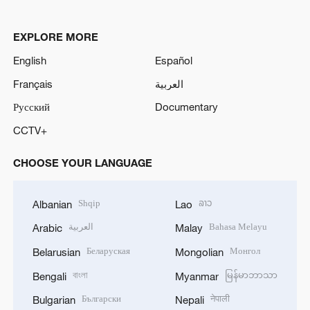
EXPLORE MORE
English
Español
Français
العربية
Русский
Documentary
CCTV+
CHOOSE YOUR LANGUAGE
Shqip
ລາວ
Albanian
Lao
العربية
Bahasa Melayu
Arabic
Malay
Беларуская
Монгол
Belarusian
Mongolian
বাংলা
မြန်မာဘာသာ
Bengali
Myanmar
Български
नेपाली
Bulgarian
Nepali