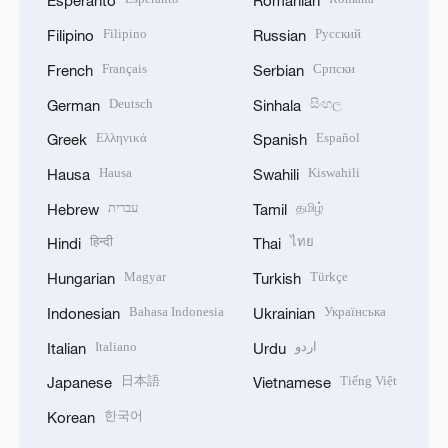
Esperanto
Romanian
Filipino
Русский
Filipino
Russian
Français
Српски
French
Serbian
Deutsch
සිංහල
German
Sinhala
Ελληνικά
Español
Greek
Spanish
Hausa
Kiswahili
Hausa
Swahili
עברית
தமிழ்
Hebrew
Tamil
हिन्दी
ไทย
Hindi
Thai
Magyar
Türkçe
Hungarian
Turkish
Bahasa Indonesia
Українська
Indonesian
Ukrainian
Italiano
اردو
Italian
Urdu
日本語
Tiếng Việt
Japanese
Vietnamese
한국어
Korean