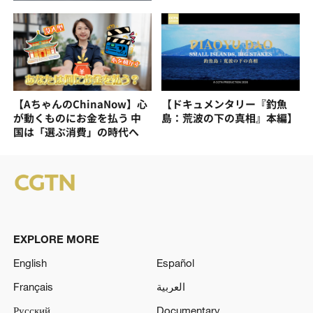
【AちゃんのChinaNow】心
【ドキュメンタリー『釣魚
が動くものにお金を払う 中
島：荒波の下の真相』本編】
国は「選ぶ消費」の時代へ
EXPLORE MORE
English
Español
Français
العربية
Русский
Documentary