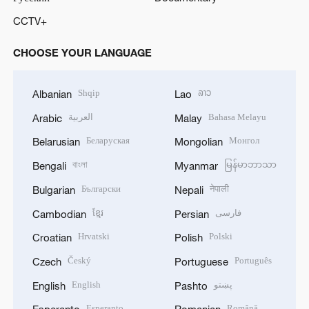
CCTV+
CHOOSE YOUR LANGUAGE
Shqip
ລາວ
Albanian
Lao
العربية
Bahasa Melayu
Arabic
Malay
Беларуская
Монгол
Belarusian
Mongolian
বাংলা
မြန်မာဘာသာ
Bengali
Myanmar
Български
नेपाली
Bulgarian
Nepali
ខ្មែរ
فارسی
Cambodian
Persian
Hrvatski
Polski
Croatian
Polish
Český
Português
Czech
Portuguese
English
پښتو
English
Pashto
Esperanto
Română