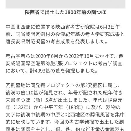
陝西省で出土した1800年前の陶つぼ
中国北西部に位置する陝西省考古研究院は6月3日午
前、同省咸陽瓦劉村の後漢紀年墓の考古学研究成果と
唐長安県尉范凝墓の考古成果を発表しました。
考古学者らは2020年6月から2022年10月にかけて、西
安咸陽国際空港第3期拡張プロジェクトの考古学調査
において、計4093基の墓を発掘しました。
瓦劉墓地は同発掘プロジェクトの第2発掘区に属し、
後漢の墓110基が発見され、年号が記された紀年付き
朱書陶つぼ（瓶）5点が出土しました。年代は陽嘉元
年（132年）から中平五年（188年）に及び、器物の
文字は後漢中後期の中原と北西地区の葬儀風習を集中
的に反映しています。今回の考古学発掘で出土した副
葬品は陶器を主とし、銅、鉄、鉛など少量の金属器も