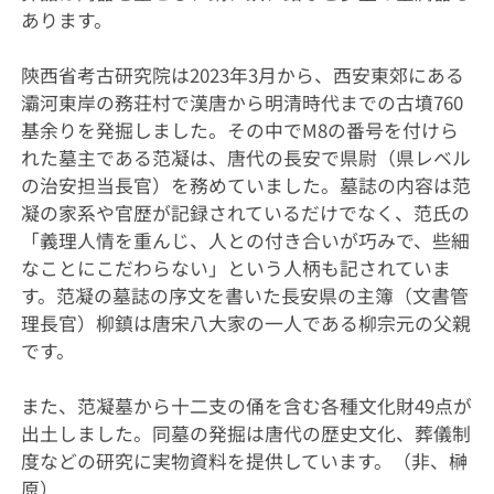
あります。
陝西省考古研究院は2023年3月から、西安東郊にある
灞河東岸の務荘村で漢唐から明清時代までの古墳760
基余りを発掘しました。その中でM8の番号を付けら
れた墓主である范凝は、唐代の長安で県尉（県レベル
の治安担当長官）を務めていました。墓誌の内容は范
凝の家系や官歴が記録されているだけでなく、范氏の
「義理人情を重んじ、人との付き合いが巧みで、些細
なことにこだわらない」という人柄も記されていま
す。范凝の墓誌の序文を書いた長安県の主簿（文書管
理長官）柳鎮は唐宋八大家の一人である柳宗元の父親
です。
また、范凝墓から十二支の俑を含む各種文化財49点が
出土しました。同墓の発掘は唐代の歴史文化、葬儀制
度などの研究に実物資料を提供しています。（非、榊
原）