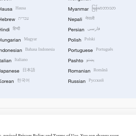
Hausa
Hausa
Myanmar
မြန်မာဘာသာ
Hebrew
עברית
Nepali
नेपाली
Hindi
हिन्दी
Persian
فارسی
Hungarian
Magyar
Polish
Polski
Indonesian
Bahasa Indonesia
Portuguese
Português
Italian
Italiano
Pashto
پښتو
Japanese
日本語
Romanian
Română
Korean
한국어
Russian
Русский
es, revised Privacy Policy and Terms of Use. You can change your