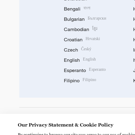
Bengali
বাংলা
Bulgarian
Български
Cambodian
ខ្មែរ
Croatian
Hrvatski
Czech
Český
English
English
Esperanto
Esperanto
Filipino
Filipino
DOWNLOAD OUR APP
Our Privacy Statement & Cookie Policy
By continuing to browse our site you agree to our use of cooki