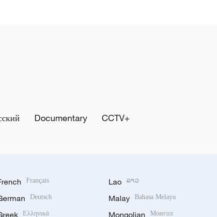
сский
Documentary
CCTV+
French
Français
Lao
ລາວ
German
Deutsch
Malay
Bahasa Melayu
Greek
Ελληνικά
Mongolian
Монгол