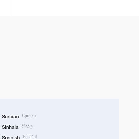
Serbian
Српски
Sinhala
සිංහල
Spanish
Español