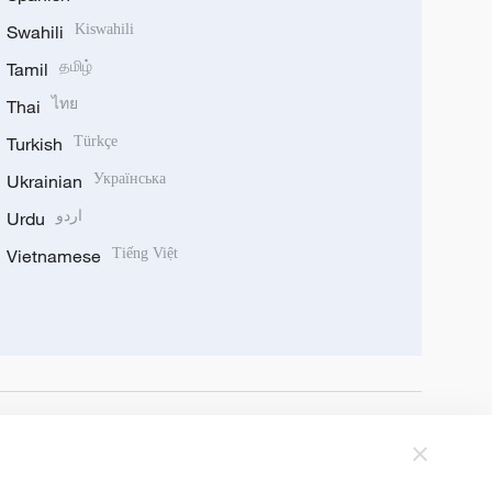
Swahili
Kiswahili
Tamil
தமிழ்
Thai
ไทย
Turkish
Türkçe
Ukrainian
Українська
Urdu
اردو
Vietnamese
Tiếng Việt