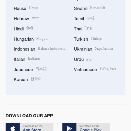
Hausa
Kiswahili
Hausa
Swahili
עברית
தமிழ்
Hebrew
Tamil
हिन्दी
ไทย
Hindi
Thai
Magyar
Türkçe
Hungarian
Turkish
Bahasa Indonesia
Українська
Indonesian
Ukrainian
Italiano
اردو
Italian
Urdu
日本語
Tiếng Việt
Japanese
Vietnamese
한국어
Korean
DOWNLOAD OUR APP