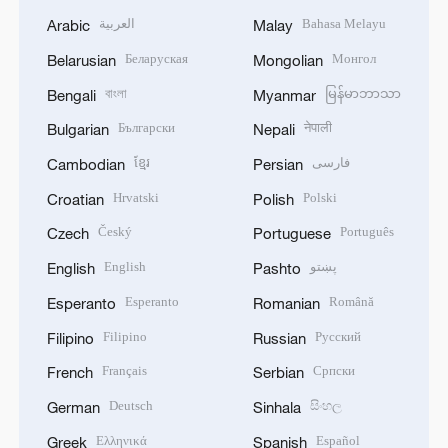
العربية
Bahasa Melayu
Arabic
Malay
Беларуская
Монгол
Belarusian
Mongolian
বাংলা
မြန်မာဘာသာ
Bengali
Myanmar
Български
नेपाली
Bulgarian
Nepali
ខ្មែរ
فارسی
Cambodian
Persian
Hrvatski
Polski
Croatian
Polish
Český
Português
Czech
Portuguese
English
پښتو
English
Pashto
Esperanto
Română
Esperanto
Romanian
Filipino
Русский
Filipino
Russian
Français
Српски
French
Serbian
Deutsch
සිංහල
German
Sinhala
Ελληνικά
Español
Greek
Spanish