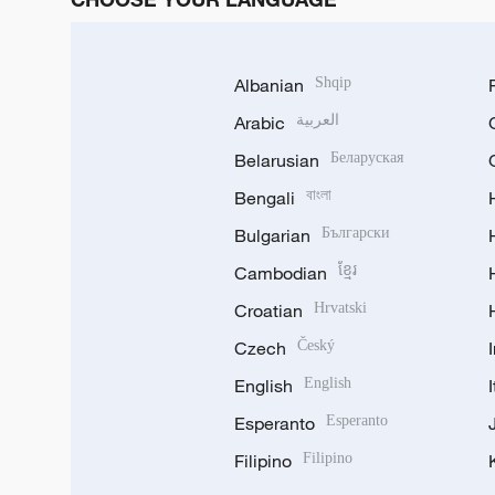
Albanian
Shqip
Arabic
العربية
Belarusian
Беларуская
Bengali
বাংলা
Bulgarian
Български
Cambodian
ខ្មែរ
Croatian
Hrvatski
Czech
Český
English
English
Esperanto
Esperanto
Filipino
Filipino