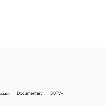
сский
Documentary
CCTV+