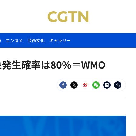
語
エンタメ
芸術文化
ギャラリー
象発生確率は80%＝WMO