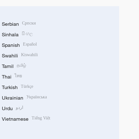
Serbian
Српски
Sinhala
සිංහල
Spanish
Español
Swahili
Kiswahili
Tamil
தமிழ்
Thai
ไทย
Turkish
Türkçe
Ukrainian
Українська
Urdu
اردو
Vietnamese
Tiếng Việt