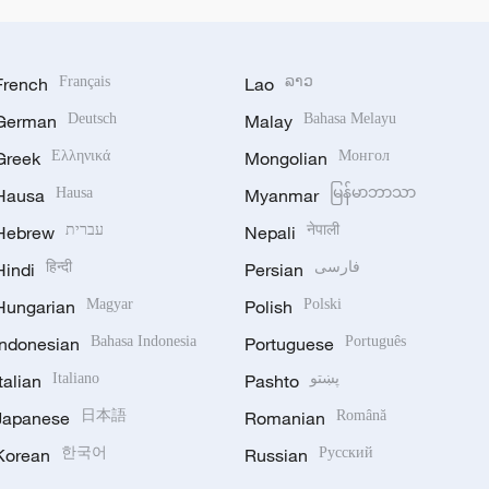
French
Français
Lao
ລາວ
German
Deutsch
Malay
Bahasa Melayu
Greek
Ελληνικά
Mongolian
Монгол
Hausa
Hausa
Myanmar
မြန်မာဘာသာ
Hebrew
עברית
Nepali
नेपाली
Hindi
हिन्दी
Persian
فارسی
Hungarian
Magyar
Polish
Polski
Indonesian
Bahasa Indonesia
Portuguese
Português
Italian
Italiano
Pashto
پښتو
Japanese
日本語
Romanian
Română
Korean
한국어
Russian
Русский