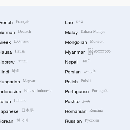
French
Français
Lao
ລາວ
German
Deutsch
Malay
Bahasa Melayu
Greek
Ελληνικά
Mongolian
Монгол
Hausa
Hausa
Myanmar
မြန်မာဘာသာ
Hebrew
עברית
Nepali
नेपाली
Hindi
हिन्दी
Persian
فارسی
Hungarian
Magyar
Polish
Polski
Indonesian
Bahasa Indonesia
Portuguese
Português
Italian
Italiano
Pashto
پښتو
Japanese
日本語
Romanian
Română
Korean
한국어
Russian
Русский