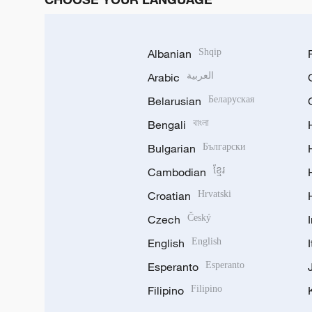
Albanian
Shqip
Arabic
العربية
Belarusian
Беларуская
Bengali
বাংলা
Bulgarian
Български
Cambodian
ខ្មែរ
Croatian
Hrvatski
Czech
Český
English
English
Esperanto
Esperanto
Filipino
Filipino