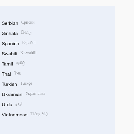
Serbian
Српски
Sinhala
සිංහල
Spanish
Español
Swahili
Kiswahili
Tamil
தமிழ்
Thai
ไทย
Turkish
Türkçe
Ukrainian
Українська
Urdu
اردو
Vietnamese
Tiếng Việt